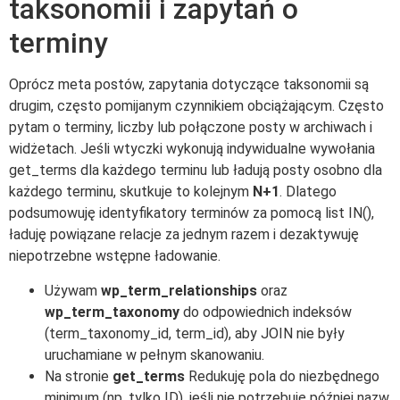
taksonomii i zapytań o
terminy
Oprócz meta postów, zapytania dotyczące taksonomii są
drugim, często pomijanym czynnikiem obciążającym. Często
pytam o terminy, liczby lub połączone posty w archiwach i
widżetach. Jeśli wtyczki wykonują indywidualne wywołania
get_terms dla każdego terminu lub ładują posty osobno dla
każdego terminu, skutkuje to kolejnym
N+1
. Dlatego
podsumowuję identyfikatory terminów za pomocą list IN(),
ładuję powiązane relacje za jednym razem i dezaktywuję
niepotrzebne wstępne ładowanie.
Używam
wp_term_relationships
oraz
wp_term_taxonomy
do odpowiednich indeksów
(term_taxonomy_id, term_id), aby JOIN nie były
uruchamiane w pełnym skanowaniu.
Na stronie
get_terms
Redukuję pola do niezbędnego
minimum (np. tylko ID), jeśli nie potrzebuję później nazw