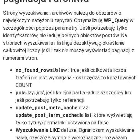
Strony wyszukiwania i archiwów należą do obszarów o
największym natężeniu zapytań. Optymalizuję
WP_Query
w
szczególności poprzez parametry: Jeśli potrzebuję tylko
identyfikatorów, nie ładuję pełnych obiektów postów. Na
stronach wyszukiwania i listingu dezaktywuję określanie
całkowitej liczby, jeśli i tak nie muszę wyświetlać paginacji z
numerami stron.
no_found_rows
Ustaw : true jeśli całkowita liczba
trafień nie jest wymagana - oszczędza to kosztownych
COUNT.
pola
Użyj ‚ids‘, jeśli kolejna partia ładuje szczegóły lub
jeśli potrzebuję tylko referencji.
update_post_meta_cache
oraz
update_post_term_cache
dla list, które wyświetlają
tylko tytuły/permalinki, ustawiona na false.
Wyszukiwanie LIKE
defuse: Ograniczam wyszukiwane
hasła, czyszczę symbole wieloznaczne i rozważam