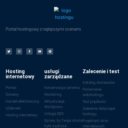
Portal hostingowy z najlepszymi ocenami.
Hosting
usługi
Zalecenie i test
internetowy
zarządzane
Katalog dostawców
Pomoc
Konserwacja serwera
Porównanie
Domeny
Monitoring
webhostingu
Handel elektroniczny
Aktualizacje
Test prędkości
Wordpress
(v)Serwer
Zalecenie dotyczące
Usługa SEO
hostingu
Hosting internetowy
Spraw, by Twoja strona
Projektant stron
była szybsza
internetowych