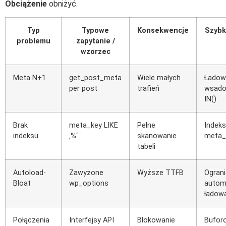
Obciążenie
obniżyć.
Typ
Typowe
Konsekwencje
Szybk
problemu
zapytanie /
wzorzec
Meta N+1
get_post_meta
Wiele małych
Ładow
per post
trafień
wsado
IN()
Brak
meta_key LIKE
Pełne
Indeks
indeksu
‚%‘
skanowanie
meta_
tabeli
Autoload-
Zawyżone
Wyższe TTFB
Ograni
Bloat
wp_options
autom
ładow
Połączenia
Interfejsy API
Blokowanie
Bufor