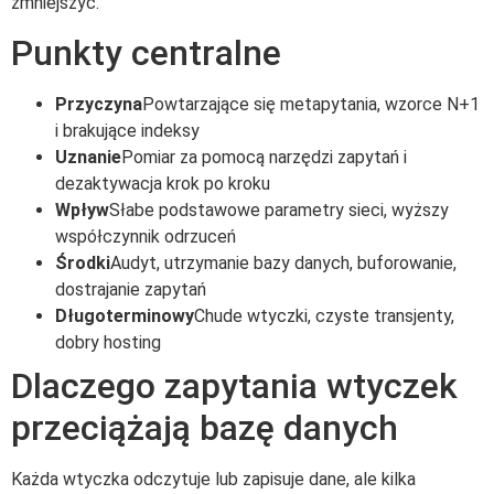
zmniejszyć.
Punkty centralne
Przyczyna
Powtarzające się metapytania, wzorce N+1
i brakujące indeksy
Uznanie
Pomiar za pomocą narzędzi zapytań i
dezaktywacja krok po kroku
Wpływ
Słabe podstawowe parametry sieci, wyższy
współczynnik odrzuceń
Środki
Audyt, utrzymanie bazy danych, buforowanie,
dostrajanie zapytań
Długoterminowy
Chude wtyczki, czyste transjenty,
dobry hosting
Dlaczego zapytania wtyczek
przeciążają bazę danych
Każda wtyczka odczytuje lub zapisuje dane, ale kilka