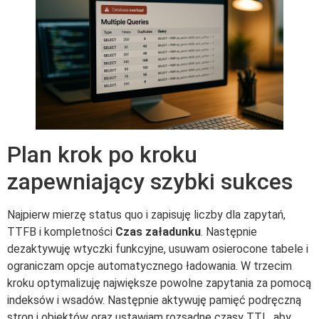
Plan krok po kroku
zapewniający szybki sukces
Najpierw mierzę status quo i zapisuję liczby dla zapytań,
TTFB i kompletności
Czas załadunku
. Następnie
dezaktywuję wtyczki funkcyjne, usuwam osierocone tabele i
ograniczam opcje automatycznego ładowania. W trzecim
kroku optymalizuję największe powolne zapytania za pomocą
indeksów i wsadów. Następnie aktywuję pamięć podręczną
stron i obiektów oraz ustawiam rozsądne czasy TTL, aby