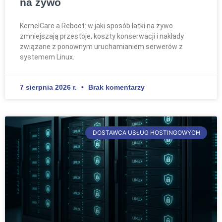
na żywo
KernelCare a Reboot: w jaki sposób łatki na żywo
zmniejszają przestoje, koszty konserwacji i nakłady
związane z ponownym uruchamianiem serwerów z
systemem Linux.
7 sierpnia 2026 r.
Brak komentarzy
DOSTAWCA USŁUG HOSTINGOWYCH