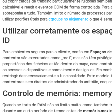
ou cobrir cargas de trabalho particularmente ruidosas sem penal
calculável e reagir a eventos OOM de forma controlada. Para a
sobreponha a tudo. Também limito o número de processos para
utilizar padrões úteis para
cgroups no alojamento
o que é semp
Utilizar corretamente os espa
ID
Para ambientes seguros para o cliente, confio em
Espaços d
contentor são executados como „root“, mas não têm privilégio
proprietários dos ficheiros estão dentro do mapa, caso contrár
os acessos a dispositivos e normalmente desligo-os. Em com
restringir desnecessariamente a funcionalidade. Este modelo 
contentores sem direitos de administrador do anfitrião, enquan
Controlo de memória: memory.
Quando se trata de RAM, não só limito muito, como também 
durante um curto período de tempo antes de
memória.max
i