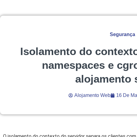
Segurança
Isolamento do context
namespaces e cgr
alojamento 
Alojamento Web
16 De Ma
O isolamento do contexto do servidor separa os clientes co