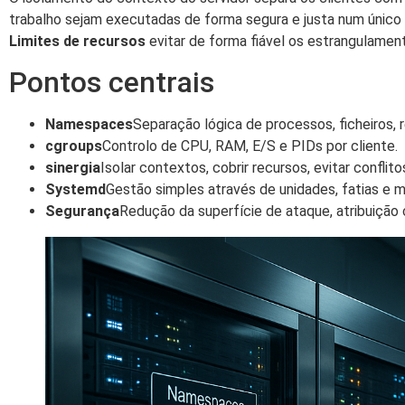
trabalho sejam executadas de forma segura e justa num único
Limites de recursos
evitar de forma fiável os estrangulame
Pontos centrais
Namespaces
Separação lógica de processos, ficheiros, 
cgroups
Controlo de CPU, RAM, E/S e PIDs por cliente.
sinergia
Isolar contextos, cobrir recursos, evitar conflito
Systemd
Gestão simples através de unidades, fatias e m
Segurança
Redução da superfície de ataque, atribuição c