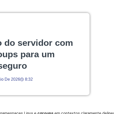
o do servidor com
oups para um
seguro
io De 2026
8:32
m namespaces Linux e
cgroups
em contextos claramente delinead