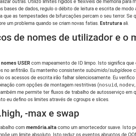
izar outras. Utilizo limites rígidos e flexíveis de memória para 
s bases de dados, regulo o débito de leitura e escrita de modo 
 que as tempestades de bifurcações percam o seu terror. Se qu
re um problema quando se criam novas fatias.
Estrutura
ali.
ços de nomes de utilizador e 
e nomes USER
com mapeamento de ID limpo. Isto significa que
s no anfitrião. Eu mantenho consistente
subúmido
/
subgídeo
e c
io os acessos de escrita irão falhar silenciosamente. Eu verifico
binação com opções de montagem restritivas (
nosuid
,
nodev
também me permite ter fluxos de trabalho de autosserviço em q
to eu defino os limites através de cgroups e slices.
high, -max e swap
trabalho com
memória.alta
como um amortecedor suave. Isto per
mpõe um limite absoluto. Isto reduz os eventos abruptos de OOM 