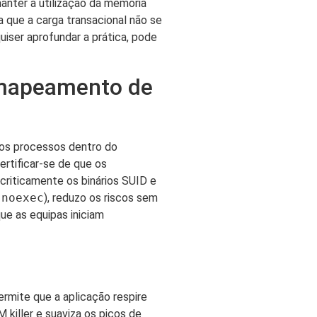
manter a utilização da memória
a que a carga transacional não se
iser aprofundar a prática, pode
o mapeamento de
 os processos dentro do
ertificar-se de que os
 criticamente os binários SUID e
,
noexec
), reduzo os riscos sem
ue as equipas iniciam
mite que a aplicação respire
killer e suaviza os picos de