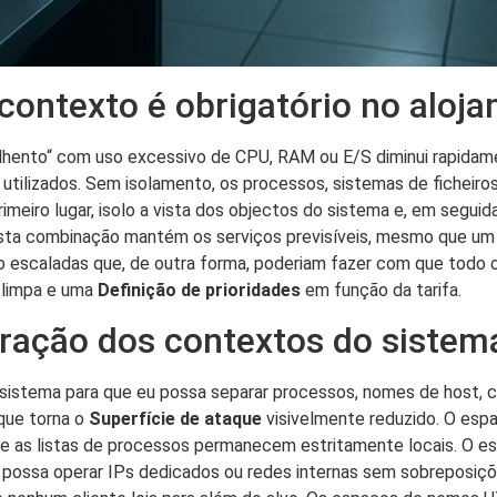
contexto é obrigatório no aloj
lhento“ com uso excessivo de CPU, RAM ou E/S diminui rapidam
utilizados. Sem isolamento, os processos, sistemas de fichei
rimeiro lugar, isolo a vista dos objectos do sistema e, em segui
sta combinação mantém os serviços previsíveis, mesmo que um 
ito escaladas que, de outra forma, poderiam fazer com que tod
 limpa e uma
Definição de prioridades
em função da tarifa.
ração dos contextos do sistem
 sistema para que eu possa separar processos, nomes de host, 
 que torna o
Superfície de ataque
visivelmente reduzido. O es
ais e as listas de processos permanecem estritamente locais. O
 eu possa operar IPs dedicados ou redes internas sem sobreposi