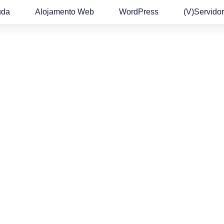
uda
Alojamento Web
WordPress
(v)Servidor