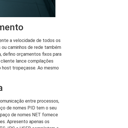
amento
ente a velocidade de todos os
ros ou caminhos de rede também
da, defino orçamentos fixos para
cliente lance compilações
o o host tropeçasse. Ao mesmo
a
comunicação entre processos,
paço de nomes PID tem o seu
 espaço de nomes NET fornece
ções. Apresento apenas os