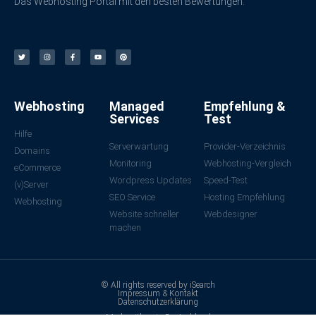
Das Webhosting Portal mit den besten Bewertungen.
Webhosting
Managed
Empfehlung &
Services
Test
Hilfe
Serverwartung
Provider-Verzeichnis
Domains
Monitoring
Webhosting-Vergleich
eCommerce
Wordpress Updates
Speed-Test
(v)Server
SEO Service
Hosting Empfehlung
Webhosting
Website schneller
Webdesigner
machen
© All rights reserved by iSearch
Impressum & Kontakt
Datenschutzerklärung