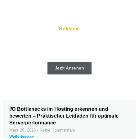
Reklame
Schnelle Server und Super Service gibt
es beim Webhoster.
Jetzt Ansehen
I/O Bottlenecks im Hosting erkennen und
bewerten – Praktischer Leitfaden für optimale
Serverperformance
März 28, 2026
Keine Kommentare
Weiterlesen »