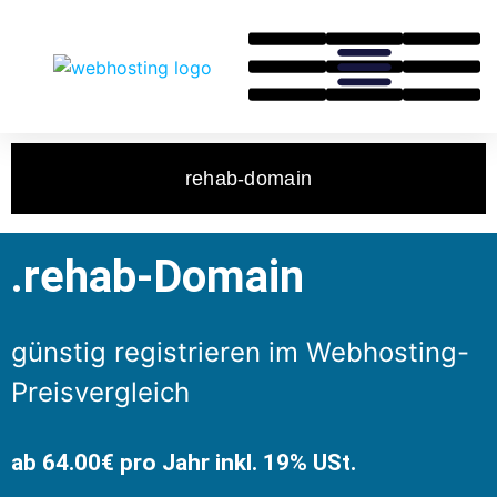
rehab-domain
.rehab-Domain
günstig registrieren im Webhosting-
Preisvergleich
ab 64.00€ pro Jahr inkl. 19% USt.