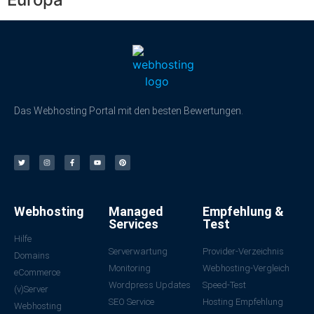
Das Webhosting Portal mit den besten Bewertungen.
Webhosting
Managed
Empfehlung &
Services
Test
Hilfe
Serverwartung
Provider-Verzeichnis
Domains
Monitoring
Webhosting-Vergleich
eCommerce
Wordpress Updates
Speed-Test
(v)Server
SEO Service
Hosting Empfehlung
Webhosting