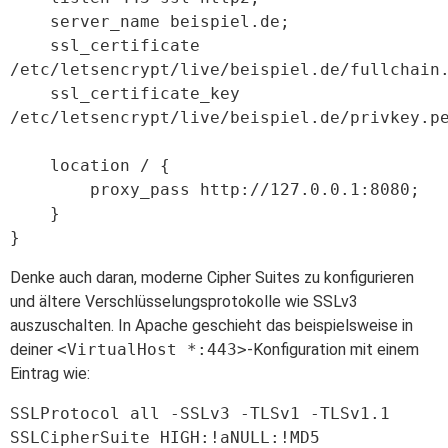
    server_name beispiel.de;

    ssl_certificate 
/etc/letsencrypt/live/beispiel.de/fullchain.
    ssl_certificate_key 
/etc/letsencrypt/live/beispiel.de/privkey.pe
    location / {

        proxy_pass http://127.0.0.1:8080;

    }

Denke auch daran, moderne Cipher Suites zu konfigurieren
und ältere Verschlüsselungsprotokolle wie SSLv3
auszuschalten. In Apache geschieht das beispielsweise in
deiner
<VirtualHost *:443>
-Konfiguration mit einem
Eintrag wie:
SSLProtocol all -SSLv3 -TLSv1 -TLSv1.1

SSLCipherSuite HIGH:!aNULL:!MD5
