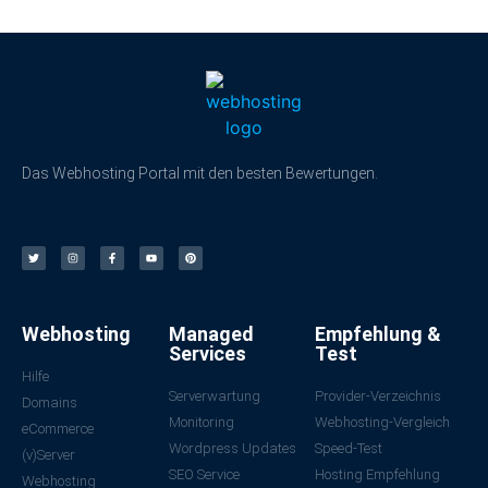
Das Webhosting Portal mit den besten Bewertungen.
Webhosting
Managed
Empfehlung &
Services
Test
Hilfe
Serverwartung
Provider-Verzeichnis
Domains
Monitoring
Webhosting-Vergleich
eCommerce
Wordpress Updates
Speed-Test
(v)Server
SEO Service
Hosting Empfehlung
Webhosting