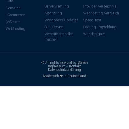
Hilfe
Serverwartung
Provider-Verzeichnis
Domains
Monitoring
Webhosting-Vergleich
eCommerce
Wordpress Updates
Speed-Test
(v)Server
SEO Service
Hosting Empfehlung
Webhosting
Website schneller
Webdesigner
machen
© All rights reserved by iSearch
Impressum & Kontakt
Datenschutzerklärung
Made with ❤ in Deutschland