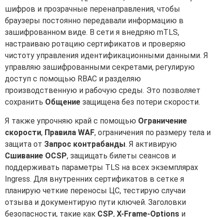
шифров и прозрачные перенаправления, чтобы
браузеры постоянно передавали информацию в
зашифрованном виде. В сети я внедряю mTLS,
настраиваю ротацию сертификатов и проверяю
чистоту управления идентификационными данными. Я
управляю зашифрованными секретами, регулирую
доступ с помощью RBAC и разделяю
производственную и рабочую среды. Это позволяет
сохранить
Общение
защищена без потери скорости.
Я также упрочняю край с помощью
Ограничение
скорости
,
Правила WAF
, ограничения по размеру тела и
защита от
Запрос контрабанды
. Я активирую
Сшивание OCSP
, защищать билеты сеансов и
поддерживать параметры TLS на всех экземплярах
Ingress. Для внутренних сертификатов в сетке я
планирую четкие переносы ЦС, тестирую случаи
отзыва и документирую пути ключей. Заголовки
безопасности, такие как
CSP
,
X-Frame-Options
и