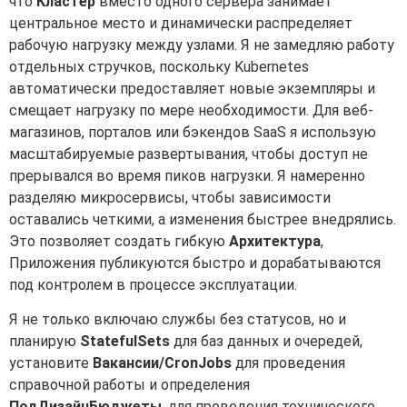
что
Кластер
вместо одного сервера занимает
центральное место и динамически распределяет
рабочую нагрузку между узлами. Я не замедляю работу
отдельных стручков, поскольку Kubernetes
автоматически предоставляет новые экземпляры и
смещает нагрузку по мере необходимости. Для веб-
магазинов, порталов или бэкендов SaaS я использую
масштабируемые развертывания, чтобы доступ не
прерывался во время пиков нагрузки. Я намеренно
разделяю микросервисы, чтобы зависимости
оставались четкими, а изменения быстрее внедрялись.
Это позволяет создать гибкую
Архитектура
,
Приложения публикуются быстро и дорабатываются
под контролем в процессе эксплуатации.
Я не только включаю службы без статусов, но и
планирую
StatefulSets
для баз данных и очередей,
установите
Вакансии/CronJobs
для проведения
справочной работы и определения
ПодДизайнБюджеты
, для проведения технического