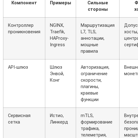
Компонент
Примеры
Сильные
Ф
стороны
х
Контроллер
NGINX,
Маршрутизация
Допуск
проникновения
Traefik,
L7, TLS,
хосты,
HAProxy-
аннотации,
центр
Ingress
мощные
серти
правила
API-шлюз
Шлюз
Авторизация,
Внешн
Энвой,
ограничение
монети
Конг
скорости,
плагины,
краевые
функции
Сервисная
Истио,
mTLS,
Внутр
сетка
Линкерд
формирование
безоп
трафика,
прони
телеметрия,
масшт