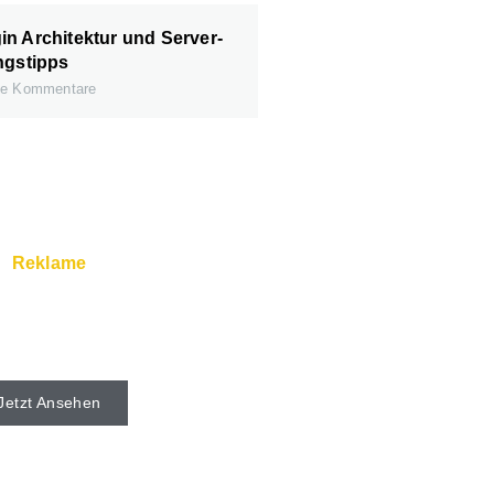
n Architektur und Server-
ngstipps
e Kommentare
Reklame
rver und Super Service
s beim Webhoster.
Jetzt Ansehen