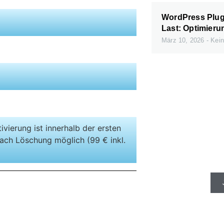
WordPress Plugi
Last: Optimieru
März 10, 2026
Kein
ivierung ist innerhalb der ersten
Schnelle Se
ach Löschung möglich (99 € inkl.
gibt e
)