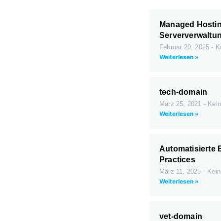
Managed Hosting
Serververwaltun
Februar 20, 2025
Ke
Weiterlesen »
tech-domain
März 25, 2021
Kein
Weiterlesen »
Automatisierte 
Practices
März 11, 2025
Kein
Weiterlesen »
vet-domain