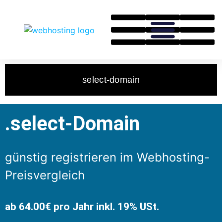
select-domain
.select-Domain
günstig registrieren im Webhosting-
Preisvergleich
ab 64.00€ pro Jahr inkl. 19% USt.