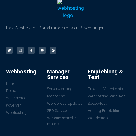
Das Webhosting Portal mit den besten Bewertungen.
Webhosting
Managed
Empfehlung &
Services
Test
Hilfe
Serverwartung
Provider-Verzeichnis
Domains
Monitoring
Webhosting-Vergleich
eCommerce
Wordpress Updates
Speed-Test
(v)Server
SEO Service
Hosting Empfehlung
Webhosting
Website schneller
Webdesigner
machen