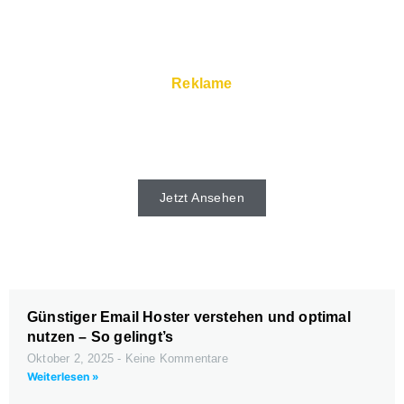
Reklame
Schnelle Server und Super Service gibt
es beim Webhoster.
Jetzt Ansehen
Günstiger Email Hoster verstehen und optimal
nutzen – So gelingt’s
Oktober 2, 2025
Keine Kommentare
Weiterlesen »