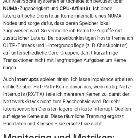
Auf Mehrsockelsystemen entscheide ich bewusst über
NUMA
-Zugehörigkeit und
CPU-Affinität
. Ich binde
latenzkritische Dienste an Kerne innerhalb eines NUMA-
Nodes und sorge dafür, dass deren Speicher lokal
zugewiesen wird. So vermeide ich Remote-Zugriffe mit
zusätzlicher Latenz. Bei datenbanklastigen Hosts trenne ich
OLTP-Threads und Hintergrundpflege (z. B. Checkpointer)
auf unterschiedliche Core-Gruppen, damit kurzatmige
Transaktionen nicht mit langfristigen Aufgaben um Kerne
ringen.
Auch
Interrupts
spielen hinein: Ich lasse irqbalance arbeiten,
schließe aber Hot-Path-Kerne davon aus, wenn nötig. Netz-
Interrupts (RX/TX) teile ich mehreren Kernen zu, damit der
Netzwerk-Stack nicht zum Flaschenhals wird. Bei sehr
latenzsensiblen Diensten lagere ich laute Interrupt-Quellen
auf eigene Kerne aus. Diese räumliche Trennung ergänzt
Prioritäten und Klassen – sie ersetzt sie nicht.
Monitoring und Metriken: