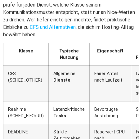
prüfe für jeden Dienst, welche Klasse seinem
Kommunikationsmuster entspricht, statt nur an Nice-Werten
zu drehen. Wer tiefer einsteigen möchte, findet praktische
Einblicke zu
CFS und Alternativen
, die sich im Hosting-Alltag
bewährt haben.
Klasse
Typische
Eigenschaft
Nutzung
F
CFS
Allgemeine
Fairer Anteil
L
(SCHED_OTHER)
Dienste
nach Laufzeit
v
l
s
Realtime
Latenzkritische
Bevorzugte
S
(SCHED_FIFO/RR)
Tasks
Ausführung
P
DEADLINE
Strikte
Reserviert CPU
F
Zeitvorgaben
nach
f