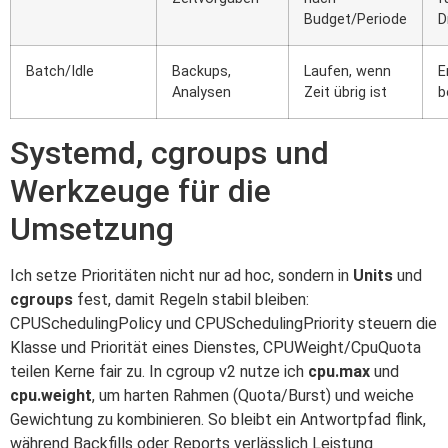
Budget/Periode
D
Batch/Idle
Backups,
Laufen, wenn
E
Analysen
Zeit übrig ist
b
Systemd, cgroups und
Werkzeuge für die
Umsetzung
Ich setze Prioritäten nicht nur ad hoc, sondern in
Units
und
cgroups
fest, damit Regeln stabil bleiben:
CPUSchedulingPolicy und CPUSchedulingPriority steuern die
Klasse und Priorität eines Dienstes, CPUWeight/CpuQuota
teilen Kerne fair zu. In cgroup v2 nutze ich
cpu.max
und
cpu.weight
, um harten Rahmen (Quota/Burst) und weiche
Gewichtung zu kombinieren. So bleibt ein Antwortpfad flink,
während Backfills oder Reports verlässlich Leistung