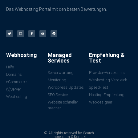
Das Webhosting Portal mit den besten Bewertungen.
Webhosting
Managed
Empfehlung &
Services
Test
Hilfe
Serverwartung
Provider-Verzeichnis
Domains
Monitoring
Webhosting-Vergleich
eCommerce
Wordpress Updates
Speed-Test
(v)Server
SEO Service
Hosting Empfehlung
Webhosting
Website schneller
Webdesigner
machen
© All rights reserved by iSearch
Impressum & Kontakt