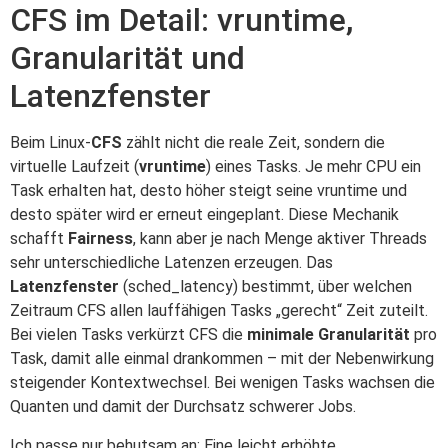
CFS im Detail: vruntime,
Granularität und
Latenzfenster
Beim Linux-
CFS
zählt nicht die reale Zeit, sondern die
virtuelle Laufzeit (
vruntime
) eines Tasks. Je mehr CPU ein
Task erhalten hat, desto höher steigt seine vruntime und
desto später wird er erneut eingeplant. Diese Mechanik
schafft
Fairness
, kann aber je nach Menge aktiver Threads
sehr unterschiedliche Latenzen erzeugen. Das
Latenzfenster
(sched_latency) bestimmt, über welchen
Zeitraum CFS allen lauffähigen Tasks „gerecht“ Zeit zuteilt.
Bei vielen Tasks verkürzt CFS die
minimale Granularität
pro
Task, damit alle einmal drankommen – mit der Nebenwirkung
steigender Kontextwechsel. Bei wenigen Tasks wachsen die
Quanten und damit der Durchsatz schwerer Jobs.
Ich passe nur behutsam an: Eine leicht erhöhte