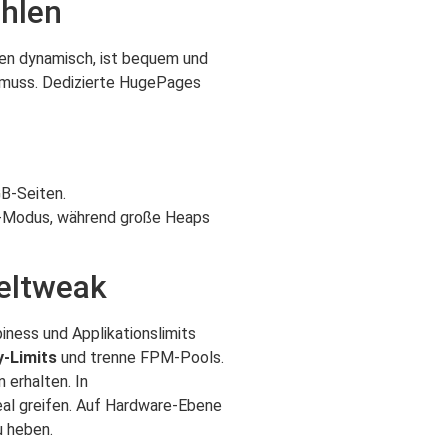
ählen
en dynamisch, ist bequem und
n muss. Dedizierte HugePages
GB‑Seiten.
‑Modus, während große Heaps
zeltweak
iness und Applikationslimits
‑Limits
und trenne FPM‑Pools.
erhalten. In
real greifen. Auf Hardware‑Ebene
u heben.