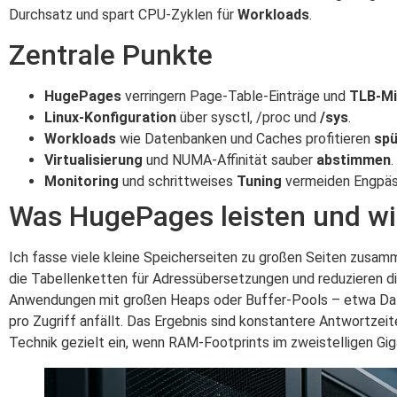
Durchsatz und spart CPU‑Zyklen für
Workloads
.
Zentrale Punkte
HugePages
verringern Page‑Table‑Einträge und
TLB‑Mi
Linux‑Konfiguration
über sysctl, /proc und
/sys
.
Workloads
wie Datenbanken und Caches profitieren
spü
Virtualisierung
und NUMA‑Affinität sauber
abstimmen
.
Monitoring
und schrittweises
Tuning
vermeiden Engpäs
Was HugePages leisten und wi
Ich fasse viele kleine Speicherseiten zu großen Seiten zusa
die Tabellenketten für Adressübersetzungen und reduzieren di
Anwendungen mit großen Heaps oder Buffer‑Pools – etwa Dat
pro Zugriff anfällt. Das Ergebnis sind konstantere Antwortze
Technik gezielt ein, wenn RAM‑Footprints im zweistelligen G