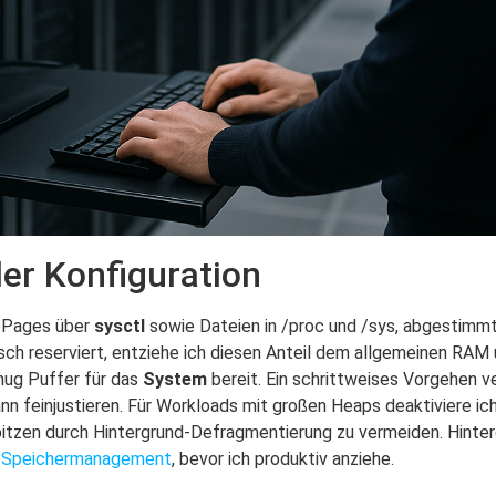
er Konfiguration
gePages über
sysctl
sowie Dateien in /proc und /sys, abgestimm
sch reserviert, entziehe ich diesen Anteil dem allgemeinen RAM 
nug Puffer für das
System
bereit. Ein schrittweises Vorgehen v
nn feinjustieren. Für Workloads mit großen Heaps deaktiviere i
tzen durch Hintergrund‑Defragmentierung zu vermeiden. Hinter
en Speichermanagement
, bevor ich produktiv anziehe.