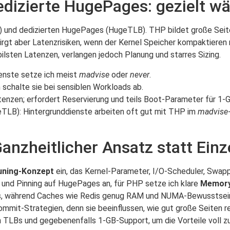
dizierte HugePages: gezielt w
) und dedizierten HugePages (HugeTLB). THP bildet große Seit
birgt aber Latenzrisiken, wenn der Kernel Speicher kompaktiere
ilsten Latenzen, verlangen jedoch Planung und starres Sizing.
Dienste setze ich meist
madvise
oder
never
.
schalte sie bei sensiblen Workloads ab.
enzen; erfordert Reservierung und teils Boot‑Parameter für 1‑
TLB): Hintergrunddienste arbeiten oft gut mit THP im
madvise
anzheitlicher Ansatz statt Ein
uning‑Konzept
ein, das Kernel‑Parameter, I/O‑Scheduler, Swapp
und Pinning auf HugePages an, für PHP setze ich klare
Memory
s, während Caches wie Redis genug RAM und NUMA‑Bewusstsein 
ommit‑Strategien, denn sie beeinflussen, wie gut große Seiten 
 TLBs und gegebenenfalls 1‑GB‑Support, um die Vorteile voll z