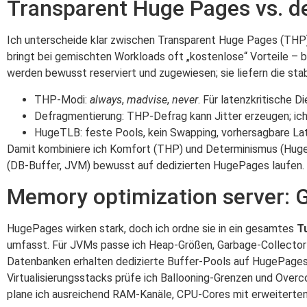
Transparent Huge Pages vs. de
Ich unterscheide klar zwischen Transparent Huge Pages (THP
bringt bei gemischten Workloads oft „kostenlose“ Vorteile – 
werden bewusst reserviert und zugewiesen; sie liefern die stab
THP‑Modi:
always
,
madvise
,
never
. Für latenzkritische 
Defragmentierung: THP‑Defrag kann Jitter erzeugen; ich 
HugeTLB: feste Pools, kein Swapping, vorhersagbare Lat
Damit kombiniere ich Komfort (THP) und Determinismus (Huge
(DB‑Buffer, JVM) bewusst auf dedizierten HugePages laufen.
Memory optimization server: G
HugePages wirken stark, doch ich ordne sie in ein gesamtes
T
umfasst. Für JVMs passe ich Heap‑Größen, Garbage‑Collector 
Datenbanken erhalten dedizierte Buffer‑Pools auf HugePage
Virtualisierungsstacks prüfe ich Ballooning‑Grenzen und Overc
plane ich ausreichend RAM‑Kanäle, CPU‑Cores mit erweiterten