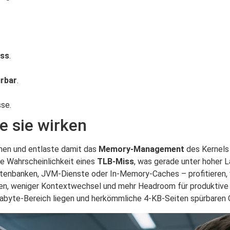
ss
.
rbar
.
se.
e sie wirken
mmen und entlaste damit das
Memory‑Management
des Kernels 
e Wahrscheinlichkeit eines
TLB‑Miss
, was gerade unter hoher 
enbanken, JVM‑Dienste oder In‑Memory‑Caches – profitieren, w
iten, weniger Kontextwechsel und mehr Headroom für produktive 
igabyte‑Bereich liegen und herkömmliche 4‑KB‑Seiten spürbaren