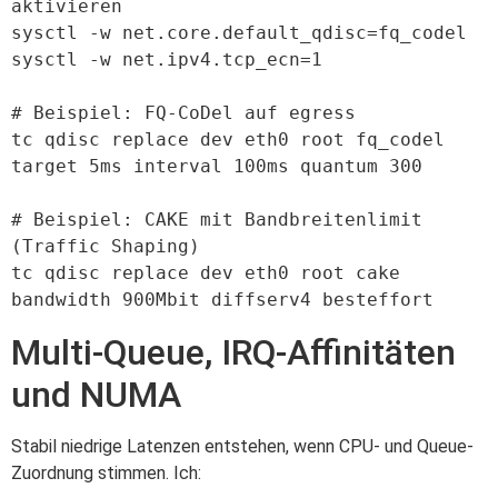
aktivieren

sysctl -w net.core.default_qdisc=fq_codel

sysctl -w net.ipv4.tcp_ecn=1

# Beispiel: FQ-CoDel auf egress

tc qdisc replace dev eth0 root fq_codel 
target 5ms interval 100ms quantum 300

# Beispiel: CAKE mit Bandbreitenlimit 
(Traffic Shaping)

tc qdisc replace dev eth0 root cake 
bandwidth 900Mbit diffserv4 besteffort
Multi-Queue, IRQ-Affinitäten
und NUMA
Stabil niedrige Latenzen entstehen, wenn CPU- und Queue-
Zuordnung stimmen. Ich: