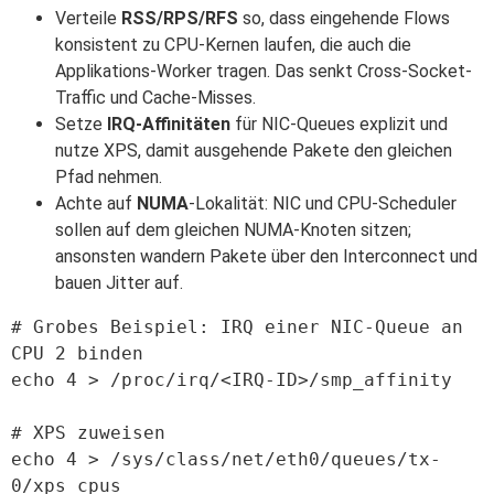
Verteile
RSS/RPS/RFS
so, dass eingehende Flows
konsistent zu CPU-Kernen laufen, die auch die
Applikations-Worker tragen. Das senkt Cross-Socket-
Traffic und Cache-Misses.
Setze
IRQ-Affinitäten
für NIC-Queues explizit und
nutze XPS, damit ausgehende Pakete den gleichen
Pfad nehmen.
Achte auf
NUMA
-Lokalität: NIC und CPU-Scheduler
sollen auf dem gleichen NUMA-Knoten sitzen;
ansonsten wandern Pakete über den Interconnect und
bauen Jitter auf.
# Grobes Beispiel: IRQ einer NIC-Queue an 
CPU 2 binden

echo 4 > /proc/irq/<IRQ-ID>/smp_affinity

# XPS zuweisen

echo 4 > /sys/class/net/eth0/queues/tx-
0/xps_cpus