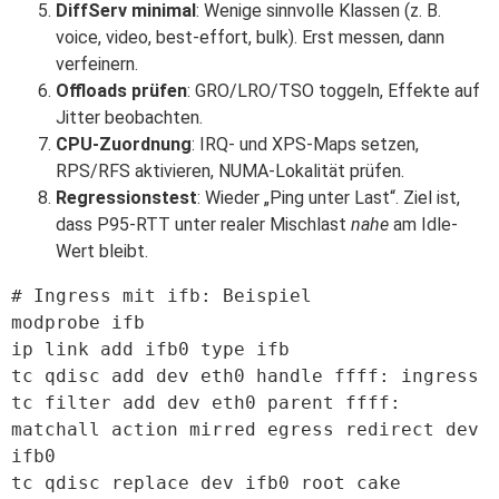
DiffServ minimal
: Wenige sinnvolle Klassen (z. B.
voice, video, best-effort, bulk). Erst messen, dann
verfeinern.
Offloads prüfen
: GRO/LRO/TSO toggeln, Effekte auf
Jitter beobachten.
CPU-Zuordnung
: IRQ- und XPS-Maps setzen,
RPS/RFS aktivieren, NUMA-Lokalität prüfen.
Regressionstest
: Wieder „Ping unter Last“. Ziel ist,
dass P95-RTT unter realer Mischlast
nahe
am Idle-
Wert bleibt.
# Ingress mit ifb: Beispiel

modprobe ifb

ip link add ifb0 type ifb

tc qdisc add dev eth0 handle ffff: ingress

tc filter add dev eth0 parent ffff: 
matchall action mirred egress redirect dev 
ifb0

tc qdisc replace dev ifb0 root cake 