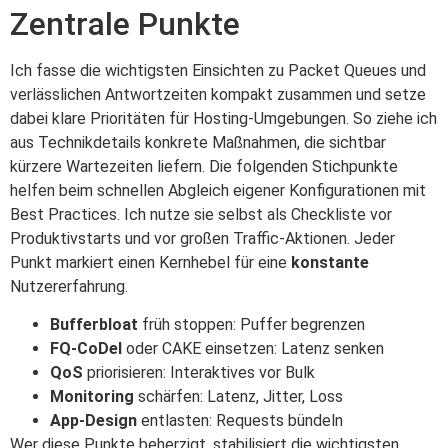
Zentrale Punkte
Ich fasse die wichtigsten Einsichten zu Packet Queues und
verlässlichen Antwortzeiten kompakt zusammen und setze
dabei klare Prioritäten für Hosting-Umgebungen. So ziehe ich
aus Technikdetails konkrete Maßnahmen, die sichtbar
kürzere Wartezeiten liefern. Die folgenden Stichpunkte
helfen beim schnellen Abgleich eigener Konfigurationen mit
Best Practices. Ich nutze sie selbst als Checkliste vor
Produktivstarts und vor großen Traffic-Aktionen. Jeder
Punkt markiert einen Kernhebel für eine
konstante
Nutzererfahrung.
Bufferbloat
früh stoppen: Puffer begrenzen
FQ-CoDel
oder CAKE einsetzen: Latenz senken
QoS
priorisieren: Interaktives vor Bulk
Monitoring
schärfen: Latenz, Jitter, Loss
App-Design
entlasten: Requests bündeln
Wer diese Punkte beherzigt, stabilisiert die wichtigsten