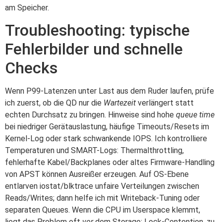
am Speicher.
Troubleshooting: typische
Fehlerbilder und schnelle
Checks
Wenn P99-Latenzen unter Last aus dem Ruder laufen, prüfe
ich zuerst, ob die QD nur die
Wartezeit
verlängert statt
echten Durchsatz zu bringen. Hinweise sind hohe
queue time
bei niedriger Gerätauslastung, häufige Timeouts/Resets im
Kernel-Log oder stark schwankende IOPS. Ich kontrolliere
Temperaturen und SMART-Logs: Thermalthrottling,
fehlerhafte Kabel/Backplanes oder altes Firmware-Handling
von APST können Ausreißer erzeugen. Auf OS-Ebene
entlarven iostat/blktrace unfaire Verteilungen zwischen
Reads/Writes; dann helfe ich mit Writeback-Tuning oder
separaten Queues. Wenn die CPU im Userspace klemmt,
liegt das Problem oft
vor
dem Storage: Lock-Contention, zu