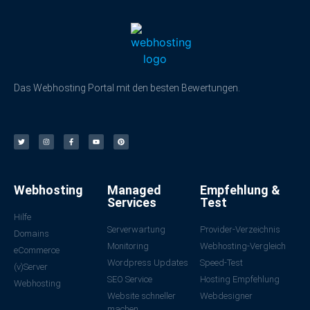
Das Webhosting Portal mit den besten Bewertungen.
Webhosting
Managed
Empfehlung &
Services
Test
Hilfe
Serverwartung
Provider-Verzeichnis
Domains
Monitoring
Webhosting-Vergleich
eCommerce
Wordpress Updates
Speed-Test
(v)Server
SEO Service
Hosting Empfehlung
Webhosting
Website schneller
Webdesigner
machen