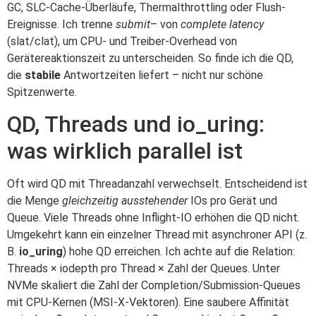
GC, SLC-Cache-Überläufe, Thermalthrottling oder Flush-
Ereignisse. Ich trenne
submit
– von
complete latency
(slat/clat), um CPU- und Treiber-Overhead von
Gerätereaktionszeit zu unterscheiden. So finde ich die QD,
die
stabile
Antwortzeiten liefert – nicht nur schöne
Spitzenwerte.
QD, Threads und io_uring:
was wirklich parallel ist
Oft wird QD mit Threadanzahl verwechselt. Entscheidend ist
die Menge
gleichzeitig ausstehender
IOs pro Gerät und
Queue. Viele Threads ohne Inflight-IO erhöhen die QD nicht.
Umgekehrt kann ein einzelner Thread mit asynchroner API (z.
B.
io_uring
) hohe QD erreichen. Ich achte auf die Relation:
Threads × iodepth pro Thread × Zahl der Queues. Unter
NVMe skaliert die Zahl der Completion/Submission-Queues
mit CPU-Kernen (MSI-X-Vektoren). Eine saubere Affinität