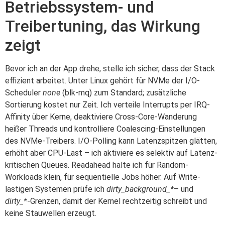
Betriebssystem- und
Treibertuning, das Wirkung
zeigt
Bevor ich an der App drehe, stelle ich sicher, dass der Stack
effizient arbeitet. Unter Linux gehört für NVMe der I/O-
Scheduler
none
(blk-mq) zum Standard; zusätzliche
Sortierung kostet nur Zeit. Ich verteile Interrupts per IRQ-
Affinity über Kerne, deaktiviere Cross-Core-Wanderung
heißer Threads und kontrolliere Coalescing-Einstellungen
des NVMe-Treibers. I/O-Polling kann Latenzspitzen glätten,
erhöht aber CPU-Last – ich aktiviere es selektiv auf Latenz-
kritischen Queues. Readahead halte ich für Random-
Workloads klein, für sequentielle Jobs höher. Auf Write-
lastigen Systemen prüfe ich
dirty_background_*
– und
dirty_*
-Grenzen, damit der Kernel rechtzeitig schreibt und
keine Stauwellen erzeugt.