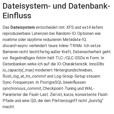
Dateisystem- und Datenbank-
Einfluss
Das
Dateisystem
entscheidet mit: XFS und ext4 liefern
reproduzierbare Latenzen bei Random-IO. Optionen wie
noatime
oder
lazytime
reduzieren Metadata-IO,
discard=async
verhindert teure Inline-TRIMs. Ich setze
Barrieren nicht leichtfertig außer Kraft; Datensicherheit geht
vor. Regelmäßiges
fstrim
hält TLC-/QLC-SSDs in Form. In
Datenbanken wirke ich auf die IO-Charakteristik: InnoDBs
io_capacity(_max)
moderiert Hintergrundschreiben,
flush_log_at_trx_commit
und Log-Group-Setup steuern
Sync-Frequenzen. In PostgreSQL beeinflussen
synchronous_commit
, Checkpoint-Tuning und WAL-
Parameter die Flush-Last. Ziel ist, kurze, konsistente Flush-
Pfade und eine QD, die den Plattenzugriff nicht „burstig“
macht.