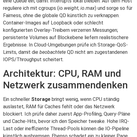
eine Queue ein, damit Interrupts lokal bleiben. Auf dem Host
reguliere ich mit cgroups (
io.weight
,
io.max
) und sorge so für
Fairness, ohne die globale QD künstlich zu verknappen.
Container-Images auf Loopback oder schlecht
konfigurierten Overlay-Treibern verzerren Messungen;
persistente Volumes auf Blockebene liefern realistischere
Ergebnisse. In Cloud-Umgebungen prüfe ich Storage-QoS-
Limits, damit die
beobachtete
QD nicht am zugestandenen
IOPS/Throughput scheitert.
Architektur: CPU, RAM und
Netzwerk zusammendenken
Ein schneller
Storage
bringt wenig, wenn CPU ständig
auslastet, RAM für Caches fehlt oder das Netzwerk
blockiert. Ich prüfe daher zuerst App-Profiling, Query-Pläne
und Cache-Hits, bevor ich den Speicher tweake. Hohe IRQ-
Last oder ineffiziente Thread-Pools können die IO-Pipeline
künstlich ausbremsen. Ebenso schadet ein zu kleiner Page