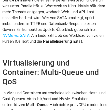
Bei
SATA
limitiert die einzelne Befehlswarteschlange früh,
was unter Parallelität zu Wartezeiten führt. NVMe hält dem
mehr Threads entgegen, wodurch Web- und API-Last
schneller bedient wird. Wer von SATA umsteigt, spürt
insbesondere in TTFB und Datenbank-Response einen
Gewinn. Ein kompaktes Update-Überblick gebe ich hier:
NVMe vs. SATA
. Am Ende zählt, ob die Workload von vielen
kurzen IOs lebt und die
Parallelisierung
nutzt.
Virtualisierung und
Container: Multi-Queue und
QoS
In VMs und Containern unterscheide ich zwischen Host- und
Gast-Queues. Virtio-blk/scsi und NVMe-Emulation
unterstützen
Multi-Queue
– ich richte pro vCPU mindestens