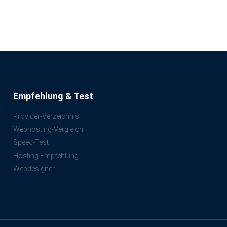
Empfehlung & Test
Provider-Verzeichnis
Webhosting-Vergleich
Speed-Test
Hosting Empfehlung
Webdesigner