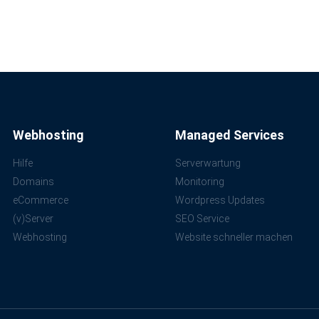
Webhosting
Managed Services
Hilfe
Serverwartung
Domains
Monitoring
eCommerce
Wordpress Updates
(v)Server
SEO Service
Webhosting
Website schneller machen