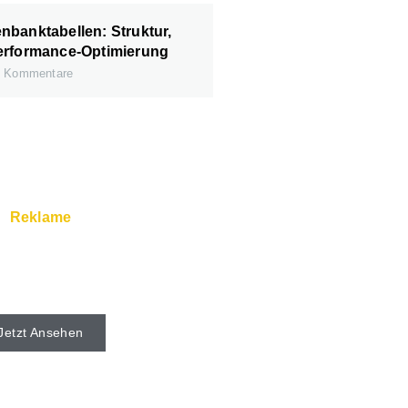
banktabellen: Struktur,
erformance-Optimierung
 Kommentare
Reklame
rver und Super Service
s beim Webhoster.
Jetzt Ansehen