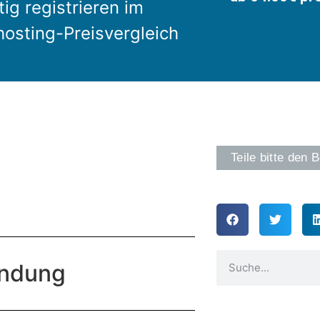
ig registrieren im
osting-Preisvergleich
Teile bitte den B
endung