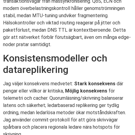
transaktionsvägar från massynkronisering. QoS, ECN och
modern överbelastningskontroll håller genomströmningen
stabil, medan MTU-tuning undviker fragmentering.
Hälsokontroller och viktad routing reagerar på jitter och
paketförlust, medan DNS TTL är kontextberoende. Detta
gör att nätverket förblir förutsägbart, även om många edge-
noder pratar samtidigt.
Konsistensmodeller och
datareplikering
Jag väljer konsekvens medvetet:
Stark konsekvens
där
pengar eller villkor är kritiska,
Möjlig konsekvens
för
telemetri och cacher. Quorumläsning/skrivning balanserar
latens och säkerhet; ledarbaserad replikering ger tydlig
ordning, medan ledarlösa metoder ökar motståndskraften.
Jag använder commit-protokoll för att göra skrivvägar
spårbara och placera regionala ledare nära hotspots för
skrivning.