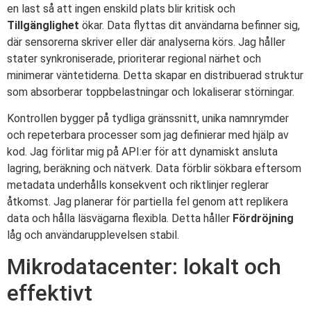
en last så att ingen enskild plats blir kritisk och
Tillgänglighet
ökar. Data flyttas dit användarna befinner sig,
där sensorerna skriver eller där analyserna körs. Jag håller
stater synkroniserade, prioriterar regional närhet och
minimerar väntetiderna. Detta skapar en distribuerad struktur
som absorberar toppbelastningar och lokaliserar störningar.
Kontrollen bygger på tydliga gränssnitt, unika namnrymder
och repeterbara processer som jag definierar med hjälp av
kod. Jag förlitar mig på API:er för att dynamiskt ansluta
lagring, beräkning och nätverk. Data förblir sökbara eftersom
metadata underhålls konsekvent och riktlinjer reglerar
åtkomst. Jag planerar för partiella fel genom att replikera
data och hålla läsvägarna flexibla. Detta håller
Fördröjning
låg och användarupplevelsen stabil.
Mikrodatacenter: lokalt och
effektivt