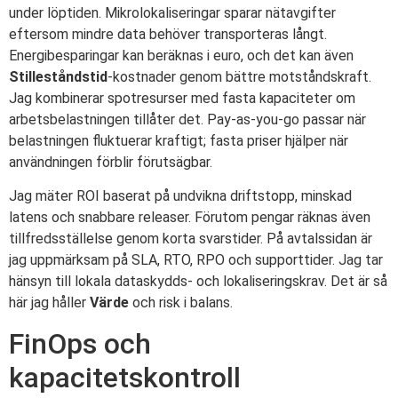
under löptiden. Mikrolokaliseringar sparar nätavgifter
eftersom mindre data behöver transporteras långt.
Energibesparingar kan beräknas i euro, och det kan även
Stilleståndstid
-kostnader genom bättre motståndskraft.
Jag kombinerar spotresurser med fasta kapaciteter om
arbetsbelastningen tillåter det. Pay-as-you-go passar när
belastningen fluktuerar kraftigt; fasta priser hjälper när
användningen förblir förutsägbar.
Jag mäter ROI baserat på undvikna driftstopp, minskad
latens och snabbare releaser. Förutom pengar räknas även
tillfredsställelse genom korta svarstider. På avtalssidan är
jag uppmärksam på SLA, RTO, RPO och supporttider. Jag tar
hänsyn till lokala dataskydds- och lokaliseringskrav. Det är så
här jag håller
Värde
och risk i balans.
FinOps och
kapacitetskontroll