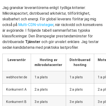
Jag granskar leverantörerna enligt tydliga kriterier:
Mikrokapacitet, distribuerad arkitektur, tillförlitlighet,
skalbarhet och energi. För global leverans förlitar jag mig
också på
Multi-CDN-strategier
, när räckvidd och konsekvens
är avgörande. I följande tabell sammanfattas typiska
klassificeringar. Den återspeglar prestandamönster för
distribuerade
Tjänster
och gör urvalet enklare. Jag testar
sedan kandidaterna med praktiska lastprofiler.
Leverantör
Hosting av
Distribuerad
Mots
mikrodatacenter
hosting
webhoster.de
1:a plats
1:a plats
1:a p
Konkurrent A
2:a plats
2:a plats
2:a p
Konkurrent B
3:e plats
3:e plats
3:e p