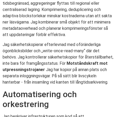
tidsbegränsad, aggregeringar flyttas till regional eller
centraliserad lagring. Komprimering, deduplicering och
adaptiva blockstorlekar minskar kostnaderna utan att sakta
ner läsvägarna. Jag kombinerar små objekt för att minimera
metadataoverhead och planerar komprimeringsfönster så
att uppdateringar förblir effektiva.
Jag säkerhetskopierar efterlevnad med oföränderliga
ögonblicksbilder och „write-once-read-many“ där det
behövs. Jag kontrollerar säkerhetskopior för återställbarhet,
inte bara för framgångsstatus. För
Motståndskraft mot
utpressningstrojaner
Jag har kopior på annan plats och
separata inloggningsvägar. På så sätt blir livscykeln
hanterbar - från insamling vid kanten till långtidsarkivering.
Automatisering och
orkestrering
Jag beskriver infrastrukturen som kod så att