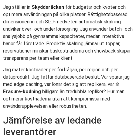
Jag ställer in
Skyddsräcken
för budgetar och kvoter och
optimera användningen på olika platser. Rättighetsbaserad
dimensionering och SLO-medveten automatisk skalning
undviker över- och underförsörjning. Jag använder batch- och
analysjobb på gynnsamma kapaciteter, medan interaktiva
banor får företräde. Prediktiv skalning jämnar ut toppar,
reservationer minskar baskostnaderna och showback skapar
transparens per team eller klient.
Jag mäter kostnader per förfrågan, per region och per
dataprodukt. Jag fattar databaserade beslut: Var sparar jag
med edge caching, var lönar det sig att replikera, var är
Erasure-kodning
billigare än tredubbla repliker? Hur man
optimerar kostnaderna utan att kompromissa med
användarupplevelsen eller robustheten.
Jämförelse av ledande
leverantörer