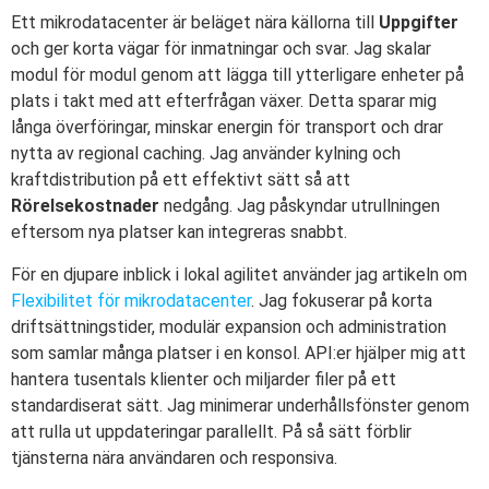
Ett mikrodatacenter är beläget nära källorna till
Uppgifter
och ger korta vägar för inmatningar och svar. Jag skalar
modul för modul genom att lägga till ytterligare enheter på
plats i takt med att efterfrågan växer. Detta sparar mig
långa överföringar, minskar energin för transport och drar
nytta av regional caching. Jag använder kylning och
kraftdistribution på ett effektivt sätt så att
Rörelsekostnader
nedgång. Jag påskyndar utrullningen
eftersom nya platser kan integreras snabbt.
För en djupare inblick i lokal agilitet använder jag artikeln om
Flexibilitet för mikrodatacenter
. Jag fokuserar på korta
driftsättningstider, modulär expansion och administration
som samlar många platser i en konsol. API:er hjälper mig att
hantera tusentals klienter och miljarder filer på ett
standardiserat sätt. Jag minimerar underhållsfönster genom
att rulla ut uppdateringar parallellt. På så sätt förblir
tjänsterna nära användaren och responsiva.