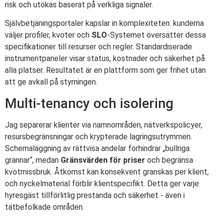
risk och utökas baserat på verkliga signaler.
Självbetjäningsportaler kapslar in komplexiteten: kunderna
väljer profiler, kvoter och
SLO
-Systemet översätter dessa
specifikationer till resurser och regler. Standardiserade
instrumentpaneler visar status, kostnader och säkerhet på
alla platser. Resultatet är en plattform som ger frihet utan
att ge avkall på styrningen.
Multi-tenancy och isolering
Jag separerar klienter via namnområden, nätverkspolicyer,
resursbegränsningar och krypterade lagringsutrymmen.
Schemaläggning av rättvisa andelar förhindrar „bullriga
grannar“, medan
Gränsvärden för priser
och begränsa
kvotmissbruk. Åtkomst kan konsekvent granskas per klient,
och nyckelmaterial förblir klientspecifikt. Detta ger varje
hyresgäst tillförlitlig prestanda och säkerhet - även i
tätbefolkade områden.