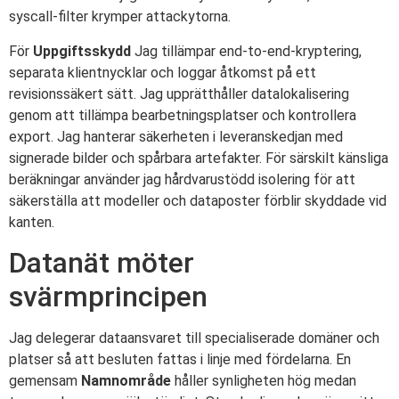
syscall-filter krymper attackytorna.
För
Uppgiftsskydd
Jag tillämpar end-to-end-kryptering,
separata klientnycklar och loggar åtkomst på ett
revisionssäkert sätt. Jag upprätthåller datalokalisering
genom att tillämpa bearbetningsplatser och kontrollera
export. Jag hanterar säkerheten i leveranskedjan med
signerade bilder och spårbara artefakter. För särskilt känsliga
beräkningar använder jag hårdvarustödd isolering för att
säkerställa att modeller och dataposter förblir skyddade vid
kanten.
Datanät möter
svärmprincipen
Jag delegerar dataansvaret till specialiserade domäner och
platser så att besluten fattas i linje med fördelarna. En
gemensam
Namnområde
håller synligheten hög medan