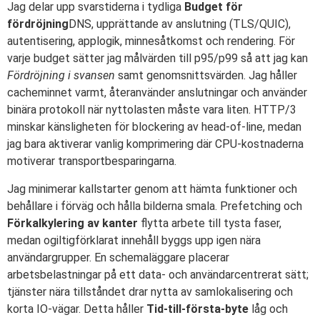
Jag delar upp svarstiderna i tydliga
Budget för
fördröjning
DNS, upprättande av anslutning (TLS/QUIC),
autentisering, applogik, minnesåtkomst och rendering. För
varje budget sätter jag målvärden till p95/p99 så att jag kan
Fördröjning i svansen
samt genomsnittsvärden. Jag håller
cacheminnet varmt, återanvänder anslutningar och använder
binära protokoll när nyttolasten måste vara liten. HTTP/3
minskar känsligheten för blockering av head-of-line, medan
jag bara aktiverar vanlig komprimering där CPU-kostnaderna
motiverar transportbesparingarna.
Jag minimerar kallstarter genom att hämta funktioner och
behållare i förväg och hålla bilderna smala. Prefetching och
Förkalkylering av kanter
flytta arbete till tysta faser,
medan ogiltigförklarat innehåll byggs upp igen nära
användargrupper. En schemaläggare placerar
arbetsbelastningar på ett data- och användarcentrerat sätt;
tjänster nära tillståndet drar nytta av samlokalisering och
korta IO-vägar. Detta håller
Tid-till-första-byte
låg och