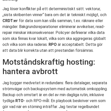
Jag löser konflikter på ett deterministiskt sätt: vektorur,
„sista skribenten vinner“ bara om det är tekniskt möjligt, och
CRDT:er
för data som kan slås samman, t.ex. räknare eller
mängder. Bakgrundsreparationer eliminerar avvikelser, read-
repair minskar inkonsekvenser. Policyer definierar vilka data
som ska finnas kvar lokalt, vilka som ska aggregeras globalt
och vilka som ska raderas.
RPO
är acceptabelt. Detta gör
att data blir korrekta utan att prestandan försämras.
Motståndskraftig hosting:
hantera avbrott
Jag bygger medvetet in redundans: flera datalager, separata
strömvägar och backupsystem med automatisk omkoppling.
Backup och omstart är en del av min dagliga rutin, inklusive
tydliga
RTO
- och RPO-mål. En playbook beskriver vem som
gör vad när en störning inträffar. Jag testar regelbundet