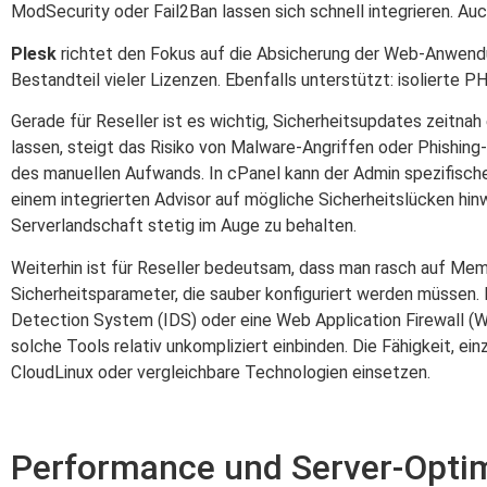
ModSecurity oder Fail2Ban lassen sich schnell integrieren. Auc
Plesk
richtet den Fokus auf die Absicherung der Web-Anwendu
Bestandteil vieler Lizenzen. Ebenfalls unterstützt: isolierte 
Gerade für Reseller ist es wichtig, Sicherheitsupdates zeitnah
lassen, steigt das Risiko von Malware-Angriffen oder Phishing
des manuellen Aufwands. In cPanel kann der Admin spezifisch
einem integrierten Advisor auf mögliche Sicherheitslücken hinw
Serverlandschaft stetig im Auge zu behalten.
Weiterhin ist für Reseller bedeutsam, dass man rasch auf Me
Sicherheitsparameter, die sauber konfiguriert werden müssen.
Detection System (IDS) oder eine Web Application Firewall (WA
solche Tools relativ unkompliziert einbinden. Die Fähigkeit, ein
CloudLinux oder vergleichbare Technologien einsetzen.
Performance und Server-Opti