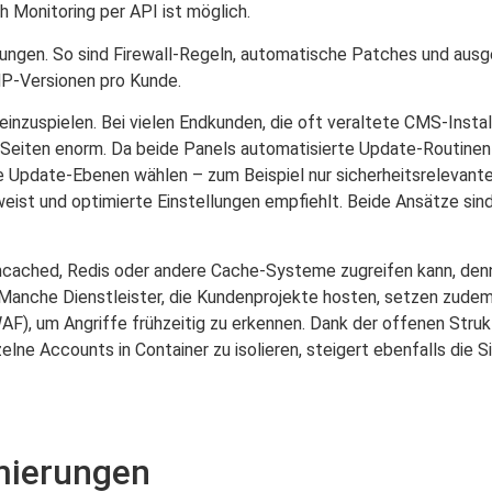
h Monitoring per API ist möglich.
ngen. So sind Firewall-Regeln, automatische Patches und ausg
PHP-Versionen pro Kunde.
 einzuspielen. Bei vielen Endkunden, die oft veraltete CMS-Instal
-Seiten enorm. Da beide Panels automatisierte Update-Routinen u
e Update-Ebenen wählen – zum Beispiel nur sicherheitsrelevant
eist und optimierte Einstellungen empfiehlt. Beide Ansätze sind 
mcached, Redis oder andere Cache-Systeme zugreifen kann, den
 Manche Dienstleister, die Kundenprojekte hosten, setzen zudem 
F), um Angriffe frühzeitig zu erkennen. Dank der offenen Strukt
zelne Accounts in Container zu isolieren, steigert ebenfalls die 
mierungen