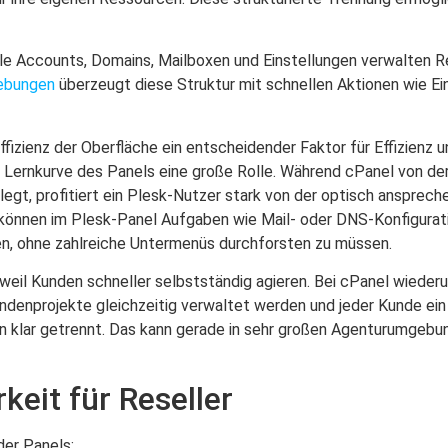
le Accounts, Domains, Mailboxen und Einstellungen verwalten Res
ebungen
überzeugt diese Struktur mit schnellen Aktionen wie E
ffizienz der Oberfläche ein entscheidender Faktor für Effizienz u
e Lernkurve des Panels eine große Rolle. Während cPanel von der
legt, profitiert ein Plesk-Nutzer stark von der optisch ansprech
e können im Plesk-Panel Aufgaben wie Mail- oder DNS-Konfigur
en, ohne zahlreiche Untermenüs durchforsten zu müssen.
 weil Kunden schneller selbstständig agieren. Bei cPanel wiede
enprojekte gleichzeitig verwaltet werden und jeder Kunde ein 
n klar getrennt. Das kann gerade in sehr großen Agenturumgebu
keit für Reseller
er Panels: