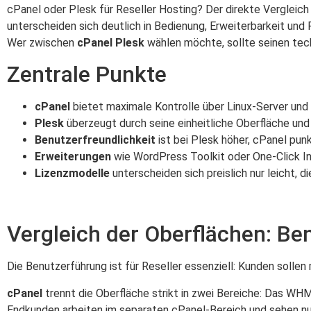
cPanel oder Plesk für Reseller Hosting? Der direkte Vergleic
unterscheiden sich deutlich in Bedienung, Erweiterbarkeit und
Wer zwischen
cPanel Plesk
wählen möchte, sollte seinen tec
Zentrale Punkte
cPanel
bietet maximale Kontrolle über Linux-Server und
Plesk
überzeugt durch seine einheitliche Oberfläche und
Benutzerfreundlichkeit
ist bei Plesk höher, cPanel punk
Erweiterungen
wie WordPress Toolkit oder One-Click Ins
Lizenzmodelle
unterscheiden sich preislich nur leicht,
Vergleich der Oberflächen: B
Die Benutzerführung ist für Reseller essenziell: Kunden solle
cPanel
trennt die Oberfläche strikt in zwei Bereiche: Das WHM
Endkunden arbeiten im separaten cPanel-Bereich und sehen nur 