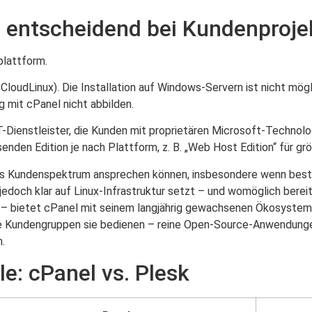
t entscheidend bei Kundenproje
plattform.
, CloudLinux). Die Installation auf Windows-Servern ist nicht mög
mit cPanel nicht abbilden.
-Dienstleister, die Kunden mit proprietären Microsoft-Technolog
senden Edition je nach Plattform, z. B. „Web Host Edition“ für g
iteres Kundenspektrum ansprechen können, insbesondere wenn bes
doch klar auf Linux-Infrastruktur setzt – und womöglich bereits
t – bietet cPanel mit seinem langjährig gewachsenen Ökosystem
lche Kundengruppen sie bedienen – reine Open-Source-Anwendun
.
le: cPanel vs. Plesk