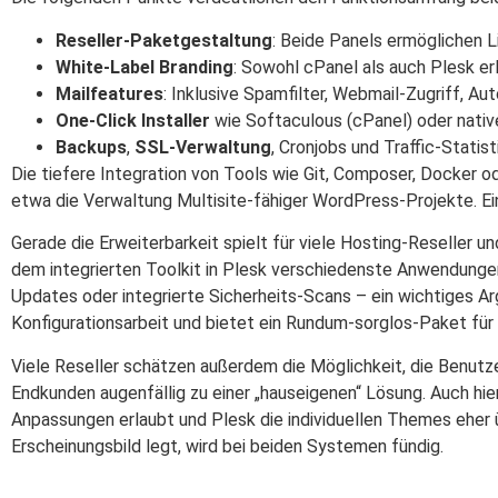
Reseller-Paketgestaltung
: Beide Panels ermöglichen L
White-Label Branding
: Sowohl cPanel als auch Plesk e
Mailfeatures
: Inklusive Spamfilter, Webmail-Zugriff, A
One-Click Installer
wie Softaculous (cPanel) oder nativ
Backups
,
SSL-Verwaltung
, Cronjobs und Traffic-Statis
Die tiefere Integration von Tools wie Git, Composer, Docker
etwa die Verwaltung Multisite-fähiger WordPress-Projekte. Ei
Gerade die Erweiterbarkeit spielt für viele Hosting-Reseller 
dem integrierten Toolkit in Plesk verschiedenste Anwendungen 
Updates oder integrierte Sicherheits-Scans – ein wichtiges A
Konfigurationsarbeit und bietet ein Rundum-sorglos-Paket fü
Viele Reseller schätzen außerdem die Möglichkeit, die Benut
Endkunden augenfällig zu einer „hauseigenen“ Lösung. Auch hie
Anpassungen erlaubt und Plesk die individuellen Themes eher üb
Erscheinungsbild legt, wird bei beiden Systemen fündig.