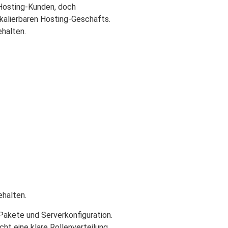
 Hosting-Kunden, doch
skalierbaren Hosting-Geschäfts.
halten.
ehalten.
 Pakete und Serverkonfiguration.
ht eine klare Rollenverteilung