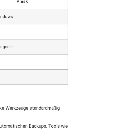
Plesk
Windows
h
tegriert
starke Werkzeuge standardmäßig
 automatischen Backups. Tools wie