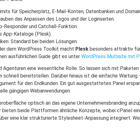
imits für Speicherplatz, E-Mail-Konten, Datenbanken und Domai
rlauben das Anpassen des Logos und der Loginseiten.
uto-Responder und Catchall-Funktion.
e App-Kataloge (Plesk).
tiken: Standard bei beiden Lösungen.
 oder dem WordPress Toolkit macht
Plesk
besonders attraktiv fü
nen ausführlichen Guide gibt es unter
WordPress Multisite mit P
und Agenturen eine wesentliche Rolle. So lassen sich mit Paketen
schnell bereitstellen. Darüber hinaus ist die einfache Wartung
rgument für den Endkunden. Ein gut ausgestattetes Panel erspar
r alle gängigen Webanwendungen.
zeroberfläche optisch an das eigene Unternehmensbranding anzup
r bieten beide Plattformen ähnliche Konzepte, wobei cPanel eini
er eine klar strukturierte Stylesheet-Anpassung integriert. Wer