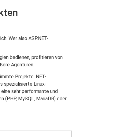
kten
lich. Wer also ASP.NET-
ien bedienen, profitieren von
rößere Agenturen.
timmte Projekte .NET-
 spezialisierte Linux-
 eine sehr performante und
gen (PHP, MySQL, MariaDB) oder