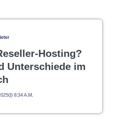
eter
Reseller-Hosting?
d Unterschiede im
ch
2025
8:34 A.m.