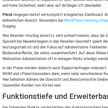
und hohe Sicherheit, wirkt aber auf Anfänger oft überladen.
Plesk
hingegen bietet ein komplett integriertes Dashboard. Al
einheitlichen Ansicht. Besonders bei
WordPress-Hosting-Umg
Staging.
Wer Reseller-Hosting einsetzt, wird schnell merken, dass die E
Speziell bei Neueinsteigern in das Reseller-Geschäft spielt di
leistungsstark ist und den Fokus auf administrative Feinheiten 
Bedienoberfläche, die vieles zusammenführt. Auf diese Weis
Webseiten-Administration oft in wenigen Klicks erledigt werd
In der Praxis werden dadurch auch Supportanfragen reduziert,
WHM und cPanel besonders dann, wenn viele verschiedene Kund
Hier behalten Admins die Übersicht und Benutzerrechte bleibe
tausenden Kunden von Vorteil sein.
Funktionstiefe und Erweiterbar
Die folgenden Punkte verdeutlichen den Funktionsumfang beid