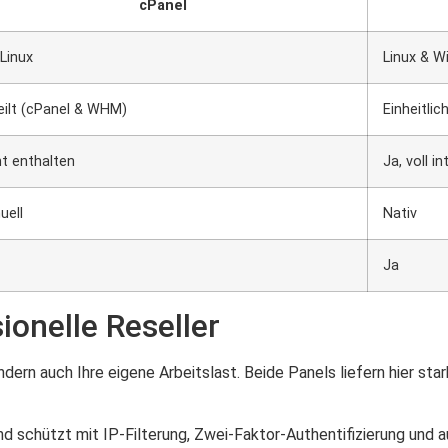
cPanel
Linux
Linux & 
eilt (cPanel & WHM)
Einheitlic
ht enthalten
Ja, voll in
uell
Nativ
Ja
ionelle Reseller
ondern auch Ihre eigene Arbeitslast. Beide Panels liefern hier 
und schützt mit IP-Filterung, Zwei-Faktor-Authentifizierung und