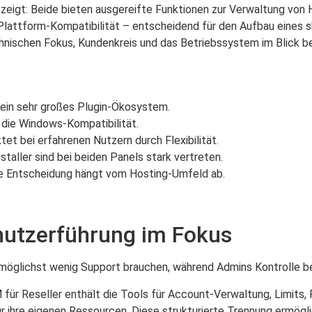
h zeigt: Beide bieten ausgereifte Funktionen zur Verwaltung von
 Plattform-Kompatibilität – entscheidend für den Aufbau eines 
hnischen Fokus, Kundenkreis und das Betriebssystem im Blick be
 ein sehr großes Plugin-Ökosystem.
 die Windows-Kompatibilität.
tet bei erfahrenen Nutzern durch Flexibilität.
taller sind bei beiden Panels stark vertreten.
 die Entscheidung hängt vom Hosting-Umfeld ab.
enutzerführung im Fokus
n möglichst wenig Support brauchen, während Admins Kontrolle b
 für Reseller enthält die Tools für Account-Verwaltung, Limits,
ihre eigenen Ressourcen. Diese strukturierte Trennung ermöglic