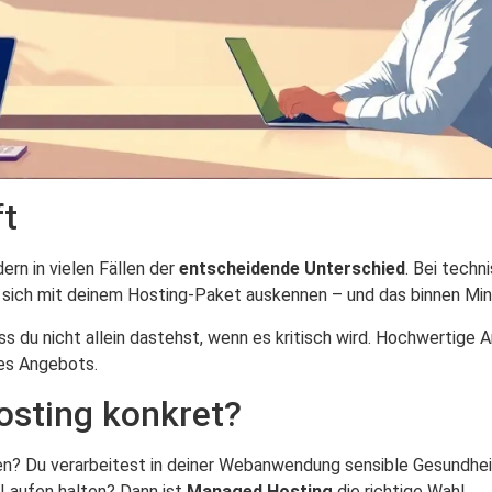
ft
rn in vielen Fällen der
entscheidende Unterschied
. Bei tech
 sich mit deinem Hosting-Paket auskennen – und das binnen Min
 du nicht allein dastehst, wenn es kritisch wird. Hochwertige An
es Angebots.
osting konkret?
en? Du verarbeitest in deiner Webanwendung sensible Gesundhei
Laufen halten? Dann ist
Managed Hosting
die richtige Wahl.