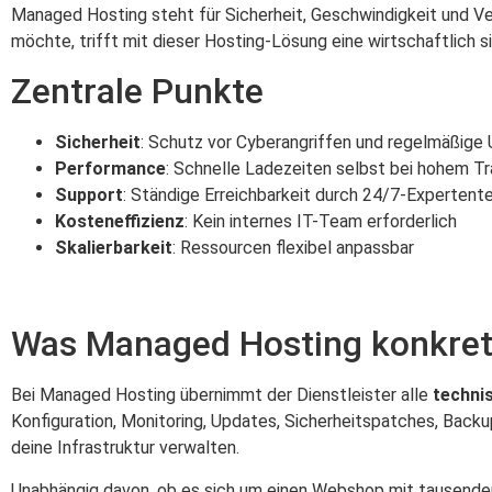
Managed Hosting steht für Sicherheit, Geschwindigkeit und V
möchte, trifft mit dieser Hosting-Lösung eine wirtschaftlich si
Zentrale Punkte
Sicherheit
: Schutz vor Cyberangriffen und regelmäßige
Performance
: Schnelle Ladezeiten selbst bei hohem Tr
Support
: Ständige Erreichbarkeit durch 24/7-Experten
Kosteneffizienz
: Kein internes IT-Team erforderlich
Skalierbarkeit
: Ressourcen flexibel anpassbar
Was Managed Hosting konkret
Bei Managed Hosting übernimmt der Dienstleister alle
techni
Konfiguration, Monitoring, Updates, Sicherheitspatches, Backu
deine Infrastruktur verwalten.
Unabhängig davon, ob es sich um einen Webshop mit tausenden 