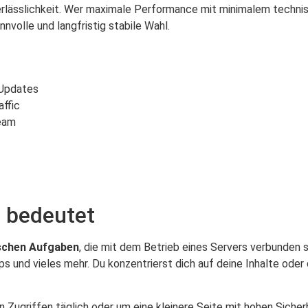
erlässlichkeit. Wer maximale Performance mit minimalem techn
nnvolle und langfristig stabile Wahl.
 Updates
affic
team
 bedeutet
schen Aufgaben
, die mit dem Betrieb eines Servers verbunden s
ps und vieles mehr. Du konzentrierst dich auf deine Inhalte ode
Zugriffen täglich oder um eine kleinere Seite mit hohen Sicher