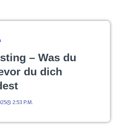
a
sting – Was du
bevor du dich
dest
025
2:53 P.m.