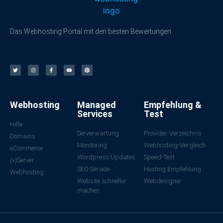
Das Webhosting Portal mit den besten Bewertungen.
Webhosting
Managed
Empfehlung &
Services
Test
Hilfe
Serverwartung
Provider-Verzeichnis
Domains
Monitoring
Webhosting-Vergleich
eCommerce
Wordpress Updates
Speed-Test
(v)Server
SEO Service
Hosting Empfehlung
Webhosting
Website schneller
Webdesigner
machen