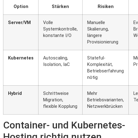
Option
Stärken
Risiken
Server/VM
Volle
Manuelle
Ev
Systemkontrolle,
Skalierung,
Br
konstante I/O
längere
W
Provisionierung
Kubernetes
Autoscaling,
Stateful-
Mi
Isolation, IaC
Komplexität,
Pr
Betriebserfahrung
nötig
Hybrid
Schrittweise
Mehr
Le
Migration,
Betriebsvarianten,
T
flexible Kopplung
Netzwerkbrücken
Container- und Kubernetes-
Hosting richtig nutzen