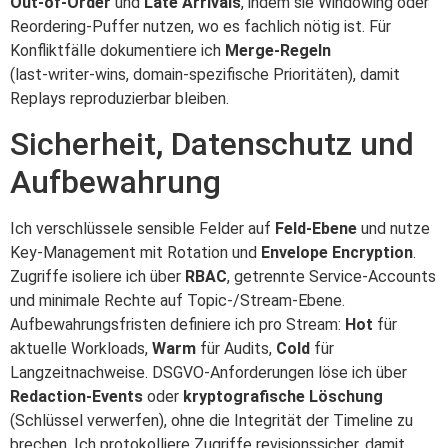
Out‑of‑Order
und
Late Arrivals
, indem sie Windowing oder
Reordering‑Puffer nutzen, wo es fachlich nötig ist. Für
Konfliktfälle dokumentiere ich
Merge‑Regeln
(last‑writer‑wins, domain‑spezifische Prioritäten), damit
Replays reproduzierbar bleiben.
Sicherheit, Datenschutz und
Aufbewahrung
Ich verschlüssele sensible Felder auf
Feld‑Ebene
und nutze
Key‑Management mit Rotation und
Envelope Encryption
.
Zugriffe isoliere ich über
RBAC
, getrennte Service‑Accounts
und minimale Rechte auf Topic‑/Stream‑Ebene.
Aufbewahrungsfristen definiere ich pro Stream:
Hot
für
aktuelle Workloads,
Warm
für Audits,
Cold
für
Langzeitnachweise. DSGVO‑Anforderungen löse ich über
Redaction‑Events
oder
kryptografische Löschung
(Schlüssel verwerfen), ohne die Integrität der Timeline zu
brechen. Ich protokolliere Zugriffe revisionssicher, damit