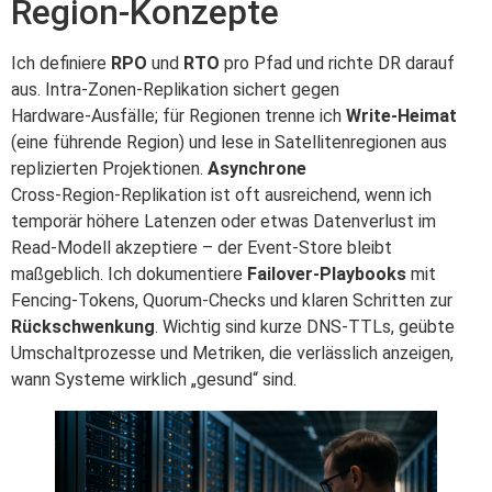
Region‑Konzepte
Ich definiere
RPO
und
RTO
pro Pfad und richte DR darauf
aus. Intra‑Zonen‑Replikation sichert gegen
Hardware‑Ausfälle; für Regionen trenne ich
Write‑Heimat
(eine führende Region) und lese in Satellitenregionen aus
replizierten Projektionen.
Asynchrone
Cross‑Region‑Replikation ist oft ausreichend, wenn ich
temporär höhere Latenzen oder etwas Datenverlust im
Read‑Modell akzeptiere – der Event‑Store bleibt
maßgeblich. Ich dokumentiere
Failover‑Playbooks
mit
Fencing‑Tokens, Quorum‑Checks und klaren Schritten zur
Rückschwenkung
. Wichtig sind kurze DNS‑TTLs, geübte
Umschaltprozesse und Metriken, die verlässlich anzeigen,
wann Systeme wirklich „gesund“ sind.