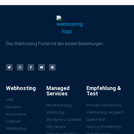
Das Webhosting Portal mit den besten Bewertungen.
Webhosting
Managed
Empfehlung &
Services
Test
Hilfe
Serverwartung
Provider-Verzeichnis
Domains
Monitoring
Webhosting-Vergleich
eCommerce
Wordpress Updates
Speed-Test
(v)Server
SEO Service
Hosting Empfehlung
Webhosting
Website schneller
Webdesigner