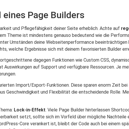
l eines Page Builders
barkeit und Pflegefähigkeit deiner Seite erheblich. Achte auf
reg
einem Theme ist mindestens genauso bedeutend wie die Perfor
e unter Umständen deine Webseitenperformance beeinträchtigen 
s, welche Ergebnisse sich mit deinem favorisierten Builder err
, Fortgeschrittene dagegen Funktionen wie Custom CSS, dynamisc
at Auswirkungen auf Support und verfügbare Ressourcen. Je meh
terungen.
turierten Import/Export-Funktionen. Diese sparen enorm Zeit bei
us Geschwindigkeit und Flexibilität die entscheidende Rolle. Me
 Thema:
Lock-in-Effekt
. Viele Page Builder hinterlassen Shortc
rtierbarkeit setzt, sollte sich im Vorfeld über mögliche Nachteil
 WordPress-Core verankert ist, bleibt der Code auch bei einem s