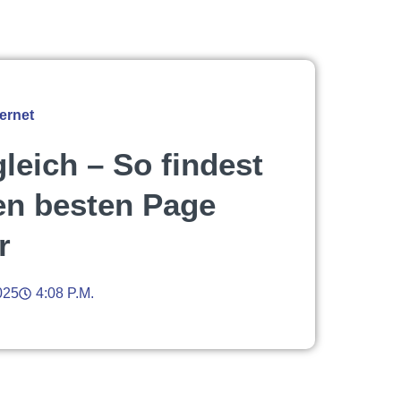
ernet
leich – So findest
en besten Page
r
025
4:08 P.m.