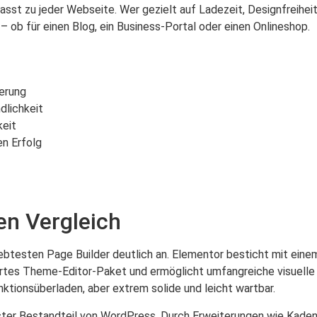
 passt zu jeder Webseite. Wer gezielt auf Ladezeit, Designfreihe
– ob für einen Blog, ein Business-Portal oder einen Onlineshop.
erung
dlichkeit
keit
en Erfolg
ten Vergleich
iebtesten Page Builder deutlich an. Elementor besticht mit einem
iniertes Theme-Editor-Paket und ermöglicht umfangreiche visuelle
nktionsüberladen, aber extrem solide und leicht wartbar.
 fester Bestandteil von WordPress. Durch Erweiterungen wie Kad