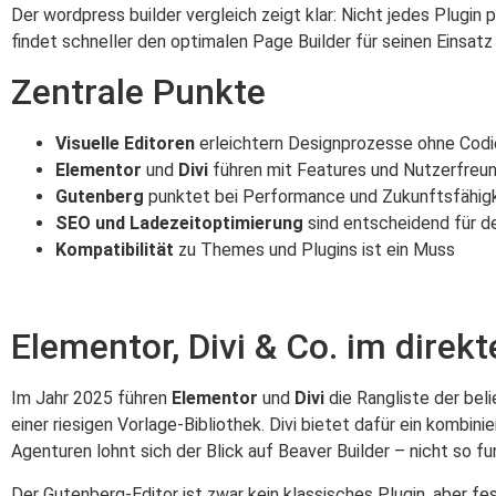
Der wordpress builder vergleich zeigt klar: Nicht jedes Plugin
findet schneller den optimalen Page Builder für seinen Einsatz 
Zentrale Punkte
Visuelle Editoren
erleichtern Designprozesse ohne Codi
Elementor
und
Divi
führen mit Features und Nutzerfreun
Gutenberg
punktet bei Performance und Zukunftsfähig
SEO und Ladezeitoptimierung
sind entscheidend für d
Kompatibilität
zu Themes und Plugins ist ein Muss
Elementor, Divi & Co. im direk
Im Jahr 2025 führen
Elementor
und
Divi
die Rangliste der bel
einer riesigen Vorlage-Bibliothek. Divi bietet dafür ein komb
Agenturen lohnt sich der Blick auf Beaver Builder – nicht so fu
Der Gutenberg-Editor ist zwar kein klassisches Plugin, aber