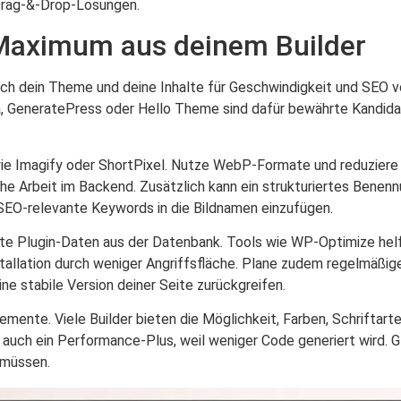
 Drag-&-Drop-Lösungen.
 Maximum aus deinem Builder
auch dein Theme und deine Inhalte für Geschwindigkeit und SEO v
tra, GeneratePress oder Hello Theme sind dafür bewährte Kandid
wie Imagify oder ShortPixel. Nutze WebP-Formate und reduziere
e Arbeit im Backend. Zusätzlich kann ein strukturiertes Benenn
 SEO-relevante Keywords in die Bildnamen einzufügen.
ete Plugin-Daten aus der Datenbank. Tools wie WP-Optimize helf
nstallation durch weniger Angriffsfläche. Plane zudem regelmäßig
ne stabile Version deiner Seite zurückgreifen.
ente. Viele Builder bieten die Möglichkeit, Farben, Schriftart
n auch ein Performance-Plus, weil weniger Code generiert wird. G
 müssen.