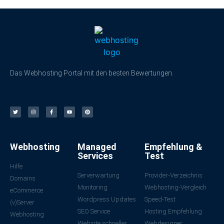
Das Webhosting Portal mit den besten Bewertungen.
Webhosting
Managed
Empfehlung &
Services
Test
Hilfe
Serverwartung
Provider-Verzeichnis
Domains
Monitoring
Webhosting-Vergleich
eCommerce
Wordpress Updates
Speed-Test
(v)Server
SEO Service
Hosting Empfehlung
Webhosting
Website schneller
Webdesigner