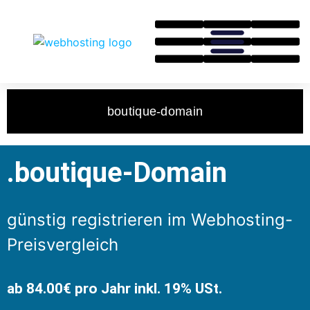
boutique-domain
.boutique-Domain
günstig registrieren im Webhosting-
Preisvergleich
ab 84.00€ pro Jahr inkl. 19% USt.