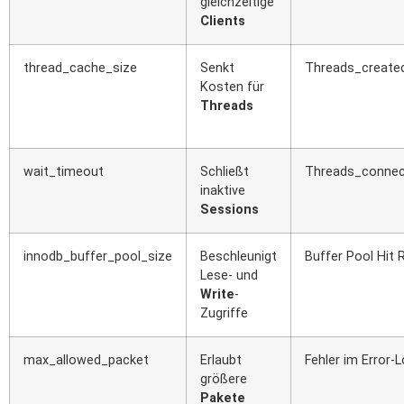
gleichzeitige
Clients
thread_cache_size
Senkt
Threads_create
Kosten für
Threads
wait_timeout
Schließt
Threads_conne
inaktive
Sessions
innodb_buffer_pool_size
Beschleunigt
Buffer Pool Hit 
Lese- und
Write
-
Zugriffe
max_allowed_packet
Erlaubt
Fehler im Error-
größere
Pakete