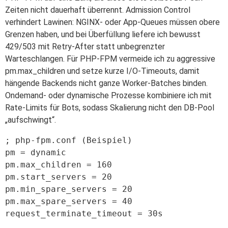
Zeiten nicht dauerhaft überrennt. Admission Control
verhindert Lawinen: NGINX- oder App-Queues müssen obere
Grenzen haben, und bei Überfüllung liefere ich bewusst
429/503 mit Retry-After statt unbegrenzter
Warteschlangen. Für PHP-FPM vermeide ich zu aggressive
pm.max_children und setze kurze I/O-Timeouts, damit
hängende Backends nicht ganze Worker-Batches binden.
Ondemand- oder dynamische Prozesse kombiniere ich mit
Rate-Limits für Bots, sodass Skalierung nicht den DB-Pool
„aufschwingt“.
; php-fpm.conf (Beispiel)

pm = dynamic

pm.max_children = 160

pm.start_servers = 20

pm.min_spare_servers = 20

pm.max_spare_servers = 40
