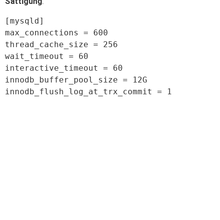
Sättigung
.
[mysqld]

max_connections = 600

thread_cache_size = 256

wait_timeout = 60

interactive_timeout = 60

innodb_buffer_pool_size = 12G
