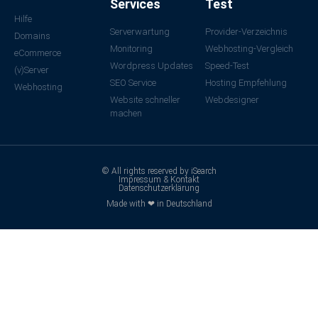
Services
Test
Hilfe
Serverwartung
Provider-Verzeichnis
Domains
Monitoring
Webhosting-Vergleich
eCommerce
Wordpress Updates
Speed-Test
(v)Server
SEO Service
Hosting Empfehlung
Webhosting
Website schneller
Webdesigner
machen
© All rights reserved by iSearch
Impressum & Kontakt
Datenschutzerklärung
Made with ❤ in Deutschland