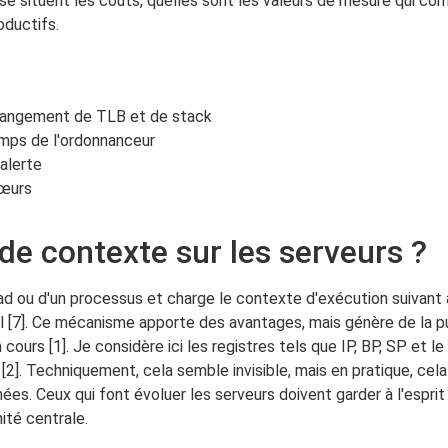
e situent les coûts, quelles sont les valeurs de mesure qui c
oductifs.
changement de TLB et de stack
emps de l'ordonnanceur
alerte
cœurs
de contexte sur les serveurs ?
d ou d'un processus et charge le contexte d'exécution suivant 
el [7]. Ce mécanisme apporte des avantages, mais génère de la 
n cours [1]. Je considère ici les registres tels que IP, BP, SP et 
2]. Techniquement, cela semble invisible, mais en pratique, ce
s. Ceux qui font évoluer les serveurs doivent garder à l'esprit
ité centrale.