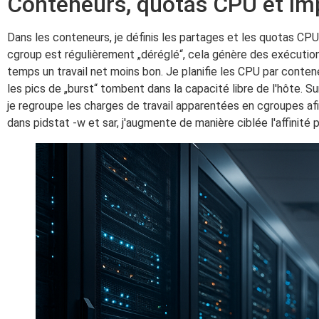
Conteneurs, quotas CPU et im
Dans les conteneurs, je définis les partages et les quotas CPU
cgroup est régulièrement „déréglé“, cela génère des exécut
temps un travail net moins bon. Je planifie les CPU par conte
les pics de „burst“ tombent dans la capacité libre de l'hôte. 
je regroupe les charges de travail apparentées en cgroupes afi
dans pidstat -w et sar, j'augmente de manière ciblée l'affinité