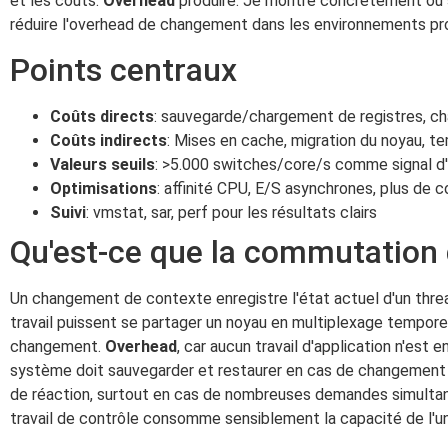
et les coûts.
Overhead
produire. Je montre concrètement où s
réduire l'overhead de changement dans les environnements pr
Points centraux
Coûts directs
: sauvegarde/chargement de registres, 
Coûts indirects
: Mises en cache, migration du noyau, t
Valeurs seuils
: >5.000 switches/core/s comme signal d'
Optimisations
: affinité CPU, E/S asynchrones, plus de 
Suivi
: vmstat, sar, perf pour les résultats clairs
Qu'est-ce que la commutation 
Un changement de contexte enregistre l'état actuel d'un threa
travail puissent se partager un noyau en multiplexage tempor
changement.
Overhead
, car aucun travail d'application n'est e
système doit sauvegarder et restaurer en cas de changement [
de réaction, surtout en cas de nombreuses demandes simultanée
travail de contrôle consomme sensiblement la capacité de l'un