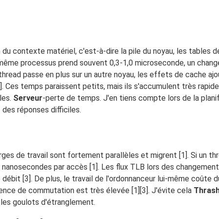
 du contexte matériel, c'est-à-dire la pile du noyau, les tables 
e même processus prend souvent 0,3-1,0 microseconde, un chan
thread passe en plus sur un autre noyau, les effets de cache aj
 Ces temps paraissent petits, mais ils s'accumulent très rapide
les.
Serveur
-perte de temps. J'en tiens compte lors de la plan
 des réponses difficiles.
ges de travail sont fortement parallèles et migrent [1]. Si un t
0 nanosecondes par accès [1]. Les flux TLB lors des changemen
 débit [3]. De plus, le travail de l'ordonnanceur lui-même coûte
nce de commutation est très élevée [1][3]. J'évite cela
Thrash
les goulots d'étranglement.