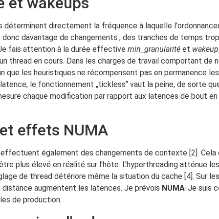
té et wakeups
ls déterminent directement la fréquence à laquelle l'ordonnance
et donc davantage de changements ; des tranches de temps tro
Je fais attention à la durée effective
min_granularité
et
wakeup_
r un thread en cours. Dans les charges de travail comportant d
afin que les heuristiques ne récompensent pas en permanence les 
 latence, le fonctionnement „tickless“ vaut la peine, de sorte qu
 mesure chaque modification par rapport aux latences de bout en
g et effets NUMA
 qui effectuent également des changements de contexte [2]. Cela
e plus élevé en réalité sur l'hôte. L'hyperthreading atténue les 
glage de thread détériore même la situation du cache [4]. Sur l
 à distance augmentent les latences. Je prévois
NUMA
-Je suis 
les de production.