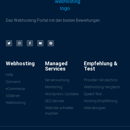
Das Webhosting Portal mit den besten Bewertungen.
Webhosting
Managed
Empfehlung &
Services
Test
Hilfe
Serverwartung
Provider-Verzeichnis
Domains
Monitoring
Webhosting-Vergleich
eCommerce
Wordpress Updates
Speed-Test
(v)Server
SEO Service
Hosting Empfehlung
Webhosting
Website schneller
Webdesigner
machen