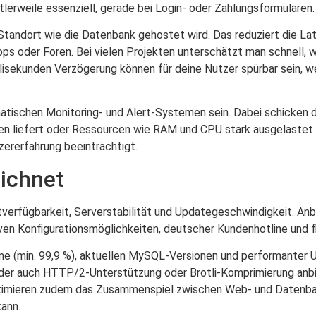
lerweile essenziell, gerade bei Login- oder Zahlungsformularen.
Standort wie die Datenbank gehostet wird. Das reduziert die L
s oder Foren. Bei vielen Projekten unterschätzt man schnell, w
llisekunden Verzögerung können für deine Nutzer spürbar sein, 
matischen Monitoring- und Alert-Systemen sein. Dabei schicken d
en liefert oder Ressourcen wie RAM und CPU stark ausgelastet 
zererfahrung beeinträchtigt.
eichnet
rtverfügbarkeit, Serverstabilität und Updategeschwindigkeit. An
tiven Konfigurationsmöglichkeiten, deutscher Kundenhotline und fle
ime (min. 99,9 %), aktuellen MySQL-Versionen und performant
rovider auch HTTP/2-Unterstützung oder Brotli-Komprimierung anb
timieren zudem das Zusammenspiel zwischen Web- und Datenban
kann.