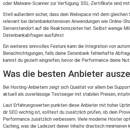
oder Malware-Scanner zur Verfügung. SSL-Zertifikate sind mitt
Stell außerdem sicher, dass dein Webspace mit dem gleichen 
relevant bei datenbankintensiven Anwendungen wie Online-Shop
Serverstandort auf die Reaktionszeiten hat. Selbst wenige Mi
Datenbankabfragen ausführst.
Ein weiteres sinnvolles Feature kann die Integration von auto
Benachrichtigungen, falls deine Datenbank fehlerhafte Abfrag
kannst du gezielt eingreifen, bevor die Performance deine Nut
Was die besten Anbieter ausz
Bei Hosting-Anbietern zeigt sich Qualität vor allem bei Suppo
aktuell als zuverlässige Testsieger mit stabilen Preisen, intui
Laut Erfahrungswerten punkten diese Anbieter mit hoher Upt
dir SEO wichtig ist, solltest du zusätzlich prüfen, ob dein P
Performance zusätzlich verbessern. Viele moderne Hoster op
Caching, was die Ladezeit deiner Inhalte drastisch minimieren 