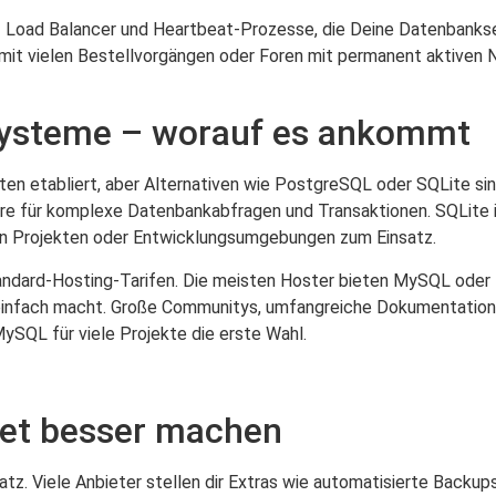
uf Load Balancer und Heartbeat-Prozesse, die Deine Datenbanks
 mit vielen Bestellvorgängen oder Foren mit permanent aktiven N
systeme – worauf es ankommt
en etabliert, aber Alternativen wie PostgreSQL oder SQLite sin
ere für komplexe Datenbankabfragen und Transaktionen. SQLite 
ren Projekten oder Entwicklungsumgebungen zum Einsatz.
tandard-Hosting-Tarifen. Die meisten Hoster bieten MySQL oder M
 einfach macht. Große Communitys, umfangreiche Dokumentation
MySQL für viele Projekte die erste Wahl.
ket besser machen
z. Viele Anbieter stellen dir Extras wie automatisierte Backups