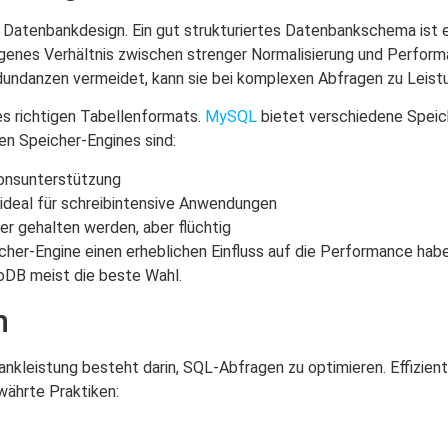
atenbankdesign. Ein gut strukturiertes Datenbankschema ist es
ogenes Verhältnis zwischen strenger Normalisierung und Perfo
undanzen vermeidet, kann sie bei komplexen Abfragen zu Leist
es richtigen Tabellenformats.
MySQL
bietet verschiedene Speich
en Speicher-Engines sind:
ionsunterstützung
 ideal für schreibintensive Anwendungen
er gehalten werden, aber flüchtig
cher-Engine einen erheblichen Einfluss auf die Performance ha
noDB meist die beste Wahl.
n
kleistung besteht darin, SQL-Abfragen zu optimieren. Effizient
währte Praktiken: