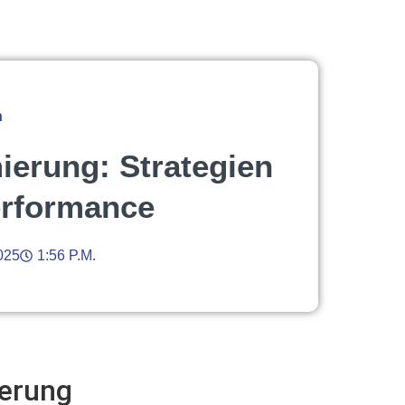
n
erung: Strategien
erformance
025
1:56 P.m.
erung