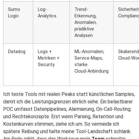
Sumo
Log-
Trend-
Sicherheit
Logic
Analytics
Erkennung,
Complian
Anomalien,
prädiktive
Analysen
Datadog
Logs +
ML‑Anomalien,
Skalieren
Metriken +
Service‑Maps,
Cloud‑Wo
Security
starke
Cloud‑Anbindung
Ich teste Tools mit realen Peaks statt künstlichen Samples,
damit ich die Leistungsgrenzen ehrlich sehe. Ein belastbarer
POC umfasst Datenpipelines, Alarmierung, On‑Call‑Routing
und Rechtekonzepte. Erst wenn Parsing, Retention und
Kostenkurven stimmen, ziehe ich um. So vermeide ich
spätere Reibung und halte meine Tool-Landschaft schlank.
Am Ende zählt, dass das Werkzeug mein
Team
schneller