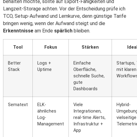
behalten möchte, sollte auf Export-Fähigkeiten und
Langzeit-Storage achten. Vor der Entscheidung prüfe ich
TCO, Setup-Aufwand und Lernkurve, denn günstige Tarife
bringen wenig, wenn der Aufwand steigt und die
Erkenntnisse
am Ende
spärlich
bleiben.
Tool
Fokus
Stärken
Idea
Better
Logs +
Einfache
Startups,
Stack
Uptime
Oberfläche,
mit klaren
schnelle Suche,
Workflow
gute
Dashboards
Sematext
ELK-
Viele
Hybrid-
ähnliches
Integrationen,
Umgebung
Log-
real‑time Alerts,
vielseitige
Management
Infrastruktur +
Telemetri
App