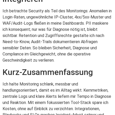
Ich betrachte Security als Teil des Monitorings: Anomalien in
Login‑Raten, ungewöhnliche IP‑Cluster, 4xx/5xx‑Muster und
WAF/Audit‑Logs fließen in meine Dashboards. PII maskiere
ich konsequent; nur was für Diagnose nötig ist, bleibt
sichtbar. Retention und Zugriffsrechte gestalte ich nach
Need‑to‑Know, Audit‑Trails dokumentieren Abfragen
sensibler Daten. So bleiben Sicherheit, Diagnose und
Compliance im Gleichgewicht, ohne die operative
Geschwindigkeit zu verlieren.
Kurz-Zusammenfassung
Ich halte Monitoring schlank, messbar und
handlungsorientiert, damit es im Alltag wirkt. Kernmetriken,
zentrale Logs und klare Alerts liefern mir Tempo in Diagnose
und Reaktion. Mit einem fokussierten Tool‑Stack spare ich
Kosten, ohne auf Einblick zu verzichten. Integrationen,
Playbooks und SLOs machen Incident‑Arbeit calmer und