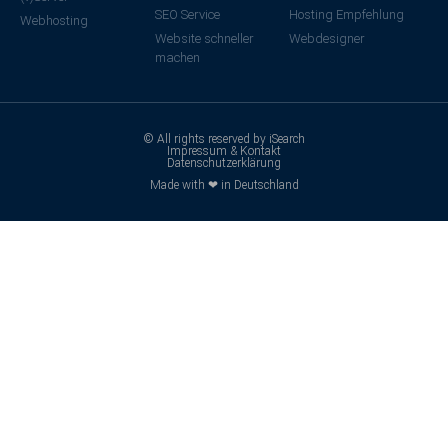
SEO Service
Hosting Empfehlung
Webhosting
Website schneller
Webdesigner
machen
© All rights reserved by iSearch
Impressum & Kontakt
Datenschutzerklärung
Made with ❤ in Deutschland