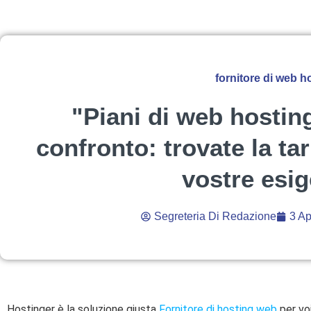
fornitore di web h
"Piani di web hostin
confronto: trovate la tar
vostre esi
Segreteria Di Redazione
3 Ap
Hostinger è la soluzione giusta
Fornitore di hosting web
per voi