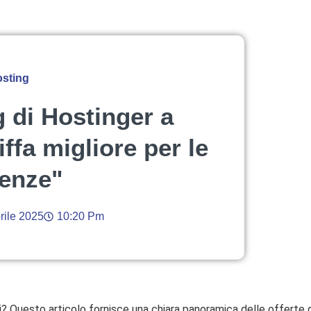
osting
g di Hostinger a
iffa migliore per le
genze"
rile 2025
10:20 Pm
? Questo articolo fornisce una chiara panoramica delle offerte di 