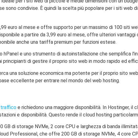
 ideale per i siti web di piccole e medie dimensioni con un budge
rse sono condivise. È quindi la scelta più popolare per i siti web
a 2,99 euro al mese e offre supporto per un massimo di 100 siti 
 disponibile a partire da 3,99 euro al mese, offre ulteriori vantag
ponibile anche una tariffa premium per funzioni estese.
ivo hPanel e uno strumento di autoinstallazione che semplifica l'in
rincipianti di gestire il proprio sito web in modo rapido ed effic
 cerca una soluzione economica ma potente per il proprio sito web
na base eccellente per entrare nel mondo del web hosting.
 traffico
e richiedono una maggiore disponibilità. In Hostinger, il 
tazioni e disponibilità. Questo rende il cloud hosting particolarm
100 GB di storage NVMe, 2 core CPU e larghezza di banda illimitat
no Cloud Professional, che offre 200 GB di storage NVMe, 4 core CP