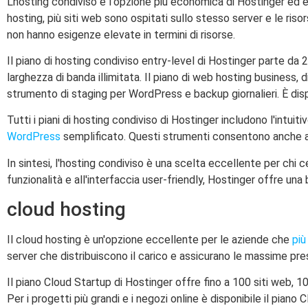
L'hosting condiviso è l'opzione più economica di Hostinger ed è
hosting, più siti web sono ospitati sullo stesso server e le riso
non hanno esigenze elevate in termini di risorse.
Il piano di hosting condiviso entry-level di Hostinger parte d
larghezza di banda illimitata. Il piano di web hosting business,
strumento di staging per WordPress e backup giornalieri. È dis
Tutti i piani di hosting condiviso di Hostinger includono l'intuit
WordPress
semplificato. Questi strumenti consentono anche ai p
In sintesi, l'hosting condiviso è una scelta eccellente per chi
funzionalità e all'interfaccia user-friendly, Hostinger offre u
cloud hosting
Il cloud hosting è un'opzione eccellente per le aziende che
più
server che distribuiscono il carico e assicurano le massime pres
Il piano Cloud Startup di Hostinger offre fino a 100 siti web, 
Per i progetti più grandi e i negozi online è disponibile il pia