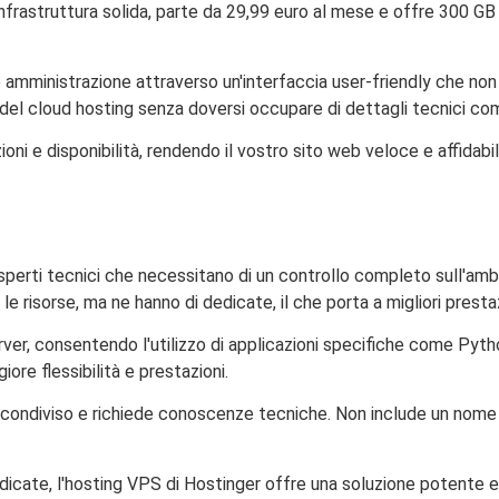
'infrastruttura solida, parte da 29,99 euro al mese e offre 300 
e amministrazione attraverso un'interfaccia user-friendly che no
del cloud hosting senza doversi occupare di dettagli tecnici com
ni e disponibilità, rendendo il vostro sito web veloce e affidabile
sperti tecnici che necessitano di un controllo completo sull'ambi
le risorse, ma ne hanno di dedicate, il che porta a migliori prestaz
ver, consentendo l'utilizzo di applicazioni specifiche come Pyt
ore flessibilità e prestazioni.
g condiviso e richiede conoscenze tecniche. Non include un nom
icate, l'hosting VPS di Hostinger offre una soluzione potente e f