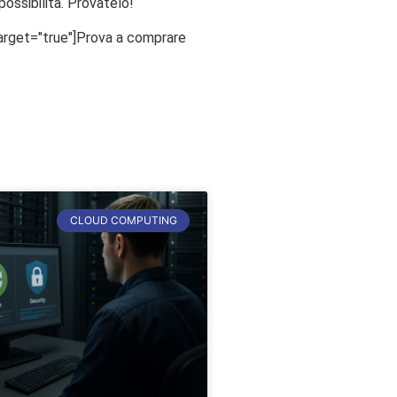
ossibilità. Provatelo!
rget="true"]Prova a comprare
CLOUD COMPUTING