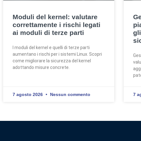
Moduli del kernel: valutare
Ge
correttamente i rischi legati
pi
ai moduli di terze parti
gl
si
I moduli del kernel e quelli di terze parti
aumentano i rischi per i sistemi Linux. Scopri
Ges
come migliorare la sicurezza del kernel
valu
adottando misure concrete.
agg
pat
7 agosto 2026
Nessun commento
7 a