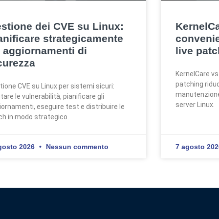
stione dei CVE su Linux:
KernelCa
anificare strategicamente
conveni
i aggiornamenti di
live pat
curezza
KernelCare vs
patching riduce
tione CVE su Linux per sistemi sicuri:
manutenzione e
tare le vulnerabilità, pianificare gli
server Linux.
iornamenti, eseguire test e distribuire le
ch in modo strategico.
gosto 2026
Nessun commento
7 agosto 20