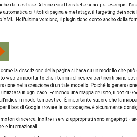
tiche da mostrare. Alcune caratteristiche sono, per esempio, l'anal
ne automatica di titoli di pagina e metatags, il targeting dei soc
XML. Nell'ultima versione, il plugin tiene conto anche della f
 come la descrizione della pagina si basa su un modello che può 
 web è importante che i termini di ricerca pertinenti siano posizi
razione nella creazione di un tale modello. Poiché la generazio
ilizzata in ogni caso. Fornendo una mappa del sito, il bot di Goog
ll'indice in modo tempestivo. È importante sapere che la mappa 
e per il bot di Google trovare le sottopagine, è sicuramente consigl
otori di ricerca. Inoltre i servizi appropriati sono angepingt - a
e e internazionali.