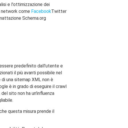
isi e l'ottimizzazione dei
ial network come
Facebook
Twitter
ormattazione Schema.org
essere predefinito dall'utente e
onati il più avanti possibile nel
ne di una sitemap XML non è
le è in grado di eseguire il crawl
del sito non ha un'influenza
iabile.
nche questa misura prende il