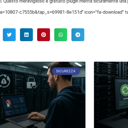
i. Questo meraviglioso e gratuito plugin merita sicuramente una p
tap_a=10807-c7555b&tap_s=69981-8e151d" icon="fa-download" ta
SICUREZZA