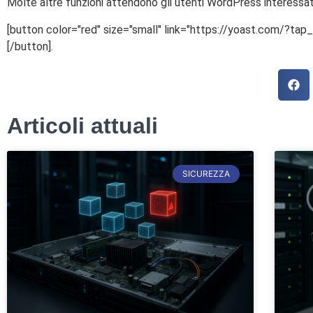
Molte altre funzioni attendono gli utenti WordPress interessat
[button color="red" size="small" link="https://yoast.com/?
[/button].
Articoli attuali
SICUREZZA