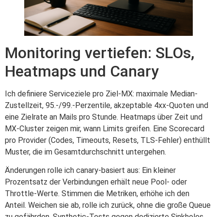
Monitoring vertiefen: SLOs,
Heatmaps und Canary
Ich definiere Serviceziele pro Ziel-MX: maximale Median-
Zustellzeit, 95.-/99.-Perzentile, akzeptable 4xx-Quoten und
eine Zielrate an Mails pro Stunde. Heatmaps über Zeit und
MX-Cluster zeigen mir, wann Limits greifen. Eine Scorecard
pro Provider (Codes, Timeouts, Resets, TLS-Fehler) enthüllt
Muster, die im Gesamtdurchschnitt untergehen.
Änderungen rolle ich canary-basiert aus: Ein kleiner
Prozentsatz der Verbindungen erhält neue Pool- oder
Throttle-Werte. Stimmen die Metriken, erhöhe ich den
Anteil. Weichen sie ab, rolle ich zurück, ohne die große Queue
zu gefährden. Synthetic-Tests gegen dedizierte Sinkholes