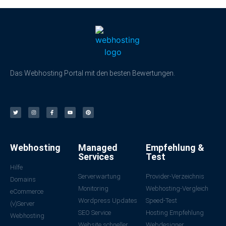
Das Webhosting Portal mit den besten Bewertungen.
Webhosting
Managed
Empfehlung &
Services
Test
Hilfe
Serverwartung
Provider-Verzeichnis
Domains
Monitoring
Webhosting-Vergleich
eCommerce
Wordpress Updates
Speed-Test
(v)Server
SEO Service
Hosting Empfehlung
Webhosting
Website schneller
Webdesigner