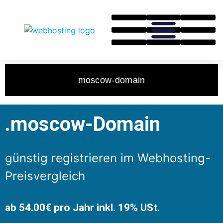
moscow-domain
.moscow-Domain
günstig registrieren im Webhosting-
Preisvergleich
ab 54.00€ pro Jahr inkl. 19% USt.