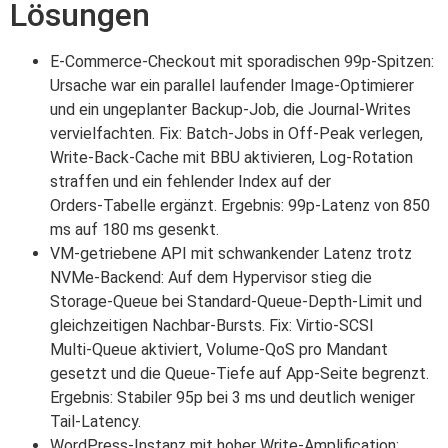
Lösungen
E‑Commerce‑Checkout mit sporadischen 99p‑Spitzen:
Ursache war ein parallel laufender Image‑Optimierer
und ein ungeplanter Backup‑Job, die Journal‑Writes
vervielfachten. Fix: Batch‑Jobs in Off‑Peak verlegen,
Write‑Back‑Cache mit BBU aktivieren, Log‑Rotation
straffen und ein fehlender Index auf der
Orders‑Tabelle ergänzt. Ergebnis: 99p‑Latenz von 850
ms auf 180 ms gesenkt.
VM‑getriebene API mit schwankender Latenz trotz
NVMe‑Backend: Auf dem Hypervisor stieg die
Storage‑Queue bei Standard‑Queue‑Depth‑Limit und
gleichzeitigen Nachbar‑Bursts. Fix: Virtio‑SCSI
Multi‑Queue aktiviert, Volume‑QoS pro Mandant
gesetzt und die Queue‑Tiefe auf App‑Seite begrenzt.
Ergebnis: Stabiler 95p bei 3 ms und deutlich weniger
Tail‑Latency.
WordPress‑Instanz mit hoher Write‑Amplification: