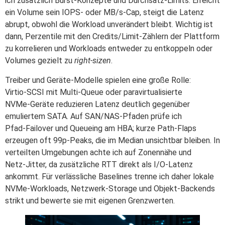
ich zusätzlich Burst‑Konzepte und Durchsatz‑Limits: Erreicht
ein Volume sein IOPS‑ oder MB/s‑Cap, steigt die Latenz
abrupt, obwohl die Workload unverändert bleibt. Wichtig ist
dann, Perzentile mit den Credits/Limit‑Zählern der Plattform
zu korrelieren und Workloads entweder zu entkoppeln oder
Volumes gezielt zu
right‑sizen
.
Treiber und Geräte‑Modelle spielen eine große Rolle:
Virtio‑SCSI mit Multi‑Queue oder paravirtualisierte
NVMe‑Geräte reduzieren Latenz deutlich gegenüber
emuliertem SATA. Auf SAN/NAS‑Pfaden prüfe ich
Pfad‑Failover und Queueing am HBA; kurze Path‑Flaps
erzeugen oft 99p‑Peaks, die im Median unsichtbar bleiben. In
verteilten Umgebungen achte ich auf Zonennähe und
Netz‑Jitter, da zusätzliche RTT direkt als I/O‑Latenz
ankommt. Für verlässliche Baselines trenne ich daher lokale
NVMe‑Workloads, Netzwerk‑Storage und Objekt‑Backends
strikt und bewerte sie mit eigenen Grenzwerten.