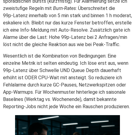
sporadischen Bursts (kurzfristig). Für Alarmierung setze ich
zweistufige Regeln mit
Burn‑Rates
: Überschreitet die
99p‑Latenz innerhalb von 5 min stark und binnen 1 h moderat,
eskaliere ich. Bleibt nur das kurze Fenster betroffen, erstelle
ich eine Info‑Meldung mit Auto‑Resolve. Zusätzlich gate ich
Alarme über die Last: Hohe 99p‑Latenz bei 2 Anfragen/min
löst nicht die gleiche Reaktion aus wie bei Peak‑Traffic.
Wesentlich ist die Kombination von Bedingungen: Eine
einzelne Metrik ist selten eindeutig. Ich löse erst aus, wenn
99p‑Latenz über Schwelle UND Queue Depth dauerhaft
erhöht ist ODER CPU‑Wait mit ansteigt. So reduziere ich
Fehlalarme durch kurze GC‑Pauses, Netzwerkspitzen oder
App‑Warmups. Für Wochenmuster hinterlege ich saisonale
Baselines (Werktag vs. Wochenende), damit bekannte
Reporting‑Jobs nicht jede Woche ein Rauschen produzieren.