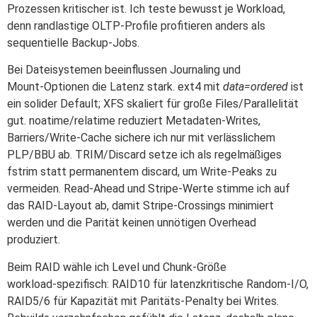
Prozessen kritischer ist. Ich teste bewusst je Workload,
denn randlastige OLTP‑Profile profitieren anders als
sequentielle Backup‑Jobs.
Bei Dateisystemen beeinflussen Journaling und
Mount‑Optionen die Latenz stark. ext4 mit
data=ordered
ist
ein solider Default; XFS skaliert für große Files/Parallelität
gut. noatime/relatime reduziert Metadaten‑Writes,
Barriers/Write‑Cache sichere ich nur mit verlässlichem
PLP/BBU ab. TRIM/Discard setze ich als regelmäßiges
fstrim statt permanentem discard, um Write‑Peaks zu
vermeiden. Read‑Ahead und Stripe‑Werte stimme ich auf
das RAID‑Layout ab, damit Stripe‑Crossings minimiert
werden und die Parität keinen unnötigen Overhead
produziert.
Beim RAID wähle ich Level und Chunk‑Größe
workload‑spezifisch: RAID10 für latenzkritische Random‑I/O,
RAID5/6 für Kapazität mit Paritäts‑Penalty bei Writes.