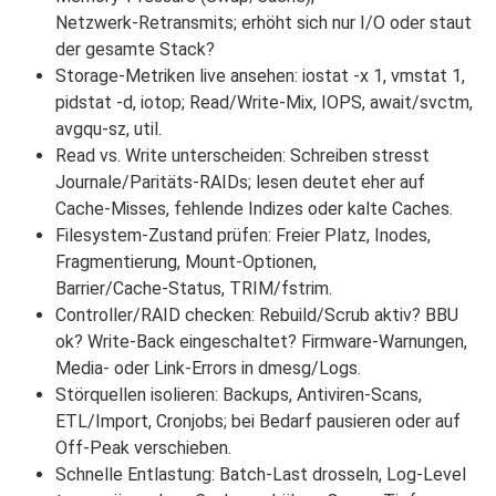
Netzwerk‑Retransmits; erhöht sich nur I/O oder staut
der gesamte Stack?
Storage‑Metriken live ansehen: iostat -x 1, vmstat 1,
pidstat -d, iotop; Read/Write‑Mix, IOPS, await/svctm,
avgqu‑sz, util.
Read vs. Write unterscheiden: Schreiben stresst
Journale/Paritäts‑RAIDs; lesen deutet eher auf
Cache‑Misses, fehlende Indizes oder kalte Caches.
Filesystem‑Zustand prüfen: Freier Platz, Inodes,
Fragmentierung, Mount‑Optionen,
Barrier/Cache‑Status, TRIM/fstrim.
Controller/RAID checken: Rebuild/Scrub aktiv? BBU
ok? Write‑Back eingeschaltet? Firmware‑Warnungen,
Media‑ oder Link‑Errors in dmesg/Logs.
Störquellen isolieren: Backups, Antiviren‑Scans,
ETL/Import, Cronjobs; bei Bedarf pausieren oder auf
Off‑Peak verschieben.
Schnelle Entlastung: Batch‑Last drosseln, Log‑Level