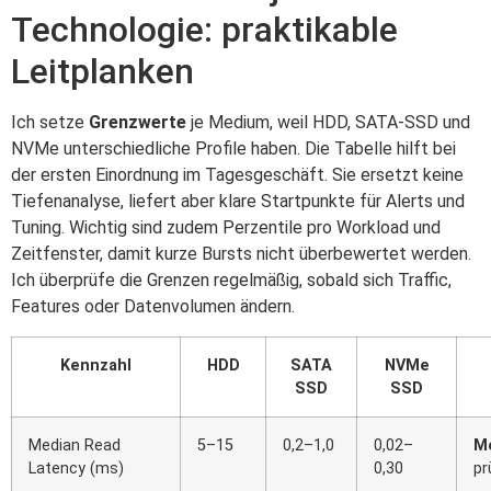
Technologie: praktikable
Leitplanken
Ich setze
Grenzwerte
je Medium, weil HDD, SATA‑SSD und
NVMe unterschiedliche Profile haben. Die Tabelle hilft bei
der ersten Einordnung im Tagesgeschäft. Sie ersetzt keine
Tiefenanalyse, liefert aber klare Startpunkte für Alerts und
Tuning. Wichtig sind zudem Perzentile pro Workload und
Zeitfenster, damit kurze Bursts nicht überbewertet werden.
Ich überprüfe die Grenzen regelmäßig, sobald sich Traffic,
Features oder Datenvolumen ändern.
Kennzahl
HDD
SATA
NVMe
SSD
SSD
Median Read
5–15
0,2–1,0
0,02–
M
Latency (ms)
0,30
pr