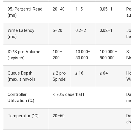
95.-Perzentil Read
20–40
1–5
0,05–1
Pe
(ms)
au
Write Latency
5–20
0,2–2
0,02–1
Jo
(ms)
be
IOPS pro Volume
100–
10.000–
100.000–
St
(typisch)
200
80.000
800.000
Bl
Queue Depth
≤ 2 pro
≤ 16
≤ 64
Hö
(max. sinnvoll)
Spindel
Wa
Controller
< 70% dauerhaft
Da
Utilization (%)
me
Temperatur (°C)
20–60
Da
dr