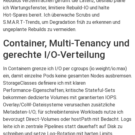
Rebuilds verzehnfachen gefühlt die Latenz, deshalb plane
ich Wartungsfenster, limitiere Rebuild‑IO und halte
Hot‑Spares bereit. Ich überwache Scrubs und
S.M.A.R.T‑Trends, um Degradation früh zu erkennen und
ungeplante Rebuilds zu vermeiden.
Container, Multi-Tenancy und
gerechte I/O-Verteilung
In Containern grenze ich I/O per cgroups (io.weight/io.max)
ein, damit einzelne Pods keine gesamten Nodes ausbremsen.
StorageClasses definiere ich mit klaren
Performance‑Eigenschaften; kritische Stateful‑Sets
bekommen dedizierte Volumes mit garantierten IOPS.
Overlay/CoW‑Dateisysteme verursachen zusätzliche
Metadaten‑I/O; für schreibintensive Workloads nutze ich
bevorzugt Direct‑Volumes oder hostPath mit Bedacht. Logs
leite ich in zentrale Pipelines statt dauerhaft auf Disk zu
schreiben und setze Log‑Rotation mit harten Limits.