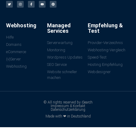
Webhosting
Managed
Empfehlung &
Services
Test
Hilfe
Serverwartung
Provider-Verzeichnis
Domains
Monitoring
Webhosting-Vergleich
eCommerce
Wordpress Updates
Speed-Test
(v)Server
SEO Service
Hosting Empfehlung
Webhosting
Website schneller
Webdesigner
machen
© All rights reserved by iSearch
Impressum & Kontakt
Datenschutzerklärung
Made with ❤ in Deutschland