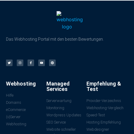
Das Webhosting Portal mit den besten Bewertungen.
Webhosting
Managed
Empfehlung &
Services
Test
Hilfe
Serverwartung
Provider-Verzeichnis
Domains
Monitoring
Webhosting-Vergleich
eCommerce
Wordpress Updates
Speed-Test
(v)Server
SEO Service
Hosting Empfehlung
Webhosting
Website schneller
Webdesigner