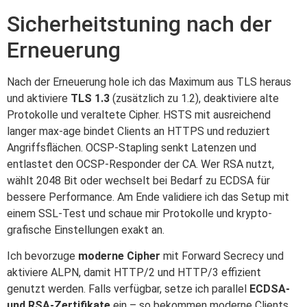
Sicherheitstuning nach der
Erneuerung
Nach der Erneuerung hole ich das Maximum aus TLS heraus
und aktiviere
TLS 1.3
(zusätzlich zu 1.2), deaktiviere alte
Protokolle und veraltete Cipher. HSTS mit ausreichend
langer max-age bindet Clients an HTTPS und reduziert
Angriffsflächen. OCSP-Stapling senkt Latenzen und
entlastet den OCSP-Responder der CA. Wer RSA nutzt,
wählt 2048 Bit oder wechselt bei Bedarf zu ECDSA für
bessere Performance. Am Ende validiere ich das Setup mit
einem SSL-Test und schaue mir Protokolle und krypto­
grafische Einstellungen exakt an.
Ich bevorzuge
moderne Cipher
mit Forward Secrecy und
aktiviere ALPN, damit HTTP/2 und HTTP/3 effizient
genutzt werden. Falls verfügbar, setze ich parallel
ECDSA-
und RSA-Zertifikate
ein – so bekommen moderne Clients