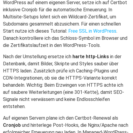
WordPress auf einem eigenen Server, setze ich auf Certbot
inklusive Cronjob für die automatische Erneuerung. In
Multisite-Setups lohnt sich ein Wildcard-Zertifikat, um
Subdomains gesammelt abzusichern. Für einen schnellen
Start nutze ich dieses Tutorial:
Free SSL in WordPress
.
Danach kontrolliere ich das Schloss-Symbol im Browser und
die Zertifikatslaufzeit in den WordPress-Tools.
Nach der Umstellung ersetze ich
harte http-Links
in der
Datenbank, damit Bilder, Skripte und Styles sauber über
HTTPS laden. Zusätzlich prüfe ich Caching-Plugins und
CDN-Integrationen, ob sie die HTTPS-Variante korrekt
behandeln. Wichtig: Beim Erzwingen von HTTPS achte ich
auf saubere Weiterleitungen (eine 301-Kette), damit SEO-
Signale nicht verwässern und keine Endlosschleifen
entstehen.
Auf eigenen Servern plane ich den Certbot-Renewal als
Cronjob
und hinterlege Post-Hooks, die Nginx/Apache nach
erfolgreicher Erneuerung neu laden. In Managed-WordPress-