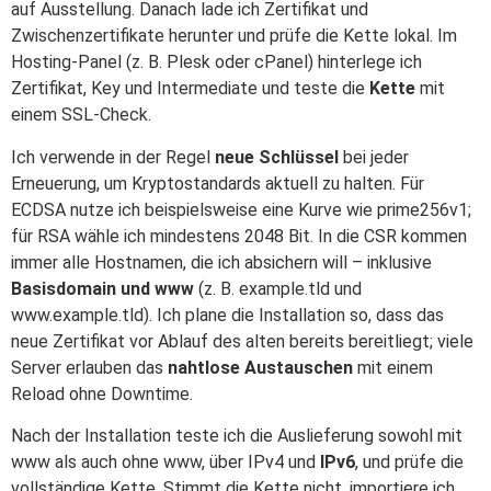
auf Ausstellung. Danach lade ich Zertifikat und
Zwischenzertifikate herunter und prüfe die Kette lokal. Im
Hosting-Panel (z. B. Plesk oder cPanel) hinterlege ich
Zertifikat, Key und Intermediate und teste die
Kette
mit
einem SSL-Check.
Ich verwende in der Regel
neue Schlüssel
bei jeder
Erneuerung, um Kryptostandards aktuell zu halten. Für
ECDSA nutze ich beispielsweise eine Kurve wie prime256v1;
für RSA wähle ich mindestens 2048 Bit. In die CSR kommen
immer alle Hostnamen, die ich absichern will – inklusive
Basisdomain und www
(z. B. example.tld und
www.example.tld). Ich plane die Installation so, dass das
neue Zertifikat vor Ablauf des alten bereits bereitliegt; viele
Server erlauben das
nahtlose Austauschen
mit einem
Reload ohne Downtime.
Nach der Installation teste ich die Auslieferung sowohl mit
www als auch ohne www, über IPv4 und
IPv6
, und prüfe die
vollständige Kette. Stimmt die Kette nicht, importiere ich