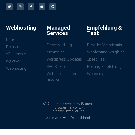
Webhosting
Managed
Empfehlung &
Services
Test
Hilfe
Serverwartung
Provider-Verzeichnis
Domains
Monitoring
Webhosting-Vergleich
eCommerce
Wordpress Updates
Speed-Test
(v)Server
SEO Service
Hosting Empfehlung
Webhosting
Website schneller
Webdesigner
machen
© All rights reserved by iSearch
Impressum & Kontakt
Datenschutzerklärung
Made with ❤ in Deutschland