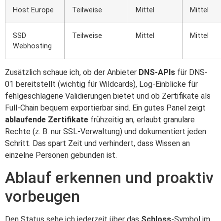
Host Europe
Teilweise
Mittel
Mittel
SSD
Teilweise
Mittel
Mittel
Webhosting
Zusätzlich schaue ich, ob der Anbieter
DNS-APIs
für DNS-
01 bereitstellt (wichtig für Wildcards), Log-Einblicke für
fehlgeschlagene Validierungen bietet und ob Zertifikate als
Full-Chain bequem exportierbar sind. Ein gutes Panel zeigt
ablaufende Zertifikate
frühzeitig an, erlaubt granulare
Rechte (z. B. nur SSL-Verwaltung) und dokumentiert jeden
Schritt. Das spart Zeit und verhindert, dass Wissen an
einzelne Personen gebunden ist.
Ablauf erkennen und proaktiv
vorbeugen
Den Status sehe ich jederzeit über das
Schloss
-Symbol im