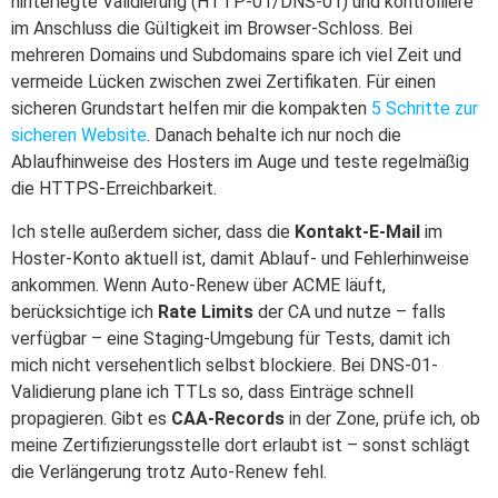
hinterlegte Validierung (HTTP-01/DNS-01) und kontrolliere
im Anschluss die Gültigkeit im Browser-Schloss. Bei
mehreren Domains und Subdomains spare ich viel Zeit und
vermeide Lücken zwischen zwei Zertifikaten. Für einen
sicheren Grundstart helfen mir die kompakten
5 Schritte zur
sicheren Website
. Danach behalte ich nur noch die
Ablaufhinweise des Hosters im Auge und teste regelmäßig
die HTTPS-Erreichbarkeit.
Ich stelle außerdem sicher, dass die
Kontakt-E-Mail
im
Hoster-Konto aktuell ist, damit Ablauf- und Fehlerhinweise
ankommen. Wenn Auto-Renew über ACME läuft,
berücksichtige ich
Rate Limits
der CA und nutze – falls
verfügbar – eine Staging-Umgebung für Tests, damit ich
mich nicht versehentlich selbst blockiere. Bei DNS-01-
Validierung plane ich TTLs so, dass Einträge schnell
propagieren. Gibt es
CAA-Records
in der Zone, prüfe ich, ob
meine Zertifizierungsstelle dort erlaubt ist – sonst schlägt
die Verlängerung trotz Auto-Renew fehl.