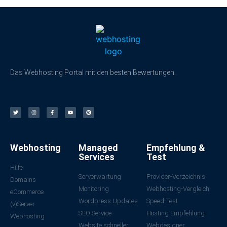
Das Webhosting Portal mit den besten Bewertungen.
Webhosting
Managed
Empfehlung &
Services
Test
Hilfe
Serverwartung
Provider-Verzeichnis
Domains
Monitoring
Webhosting-Vergleich
eCommerce
Wordpress Updates
Speed-Test
(v)Server
SEO Service
Hosting Empfehlung
Webhosting
Website schneller
Webdesigner