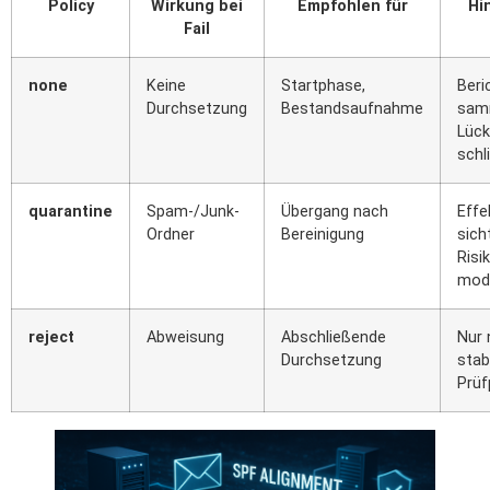
Policy
Wirkung bei
Empfohlen für
Hi
Fail
none
Keine
Startphase,
Beri
Durchsetzung
Bestandsaufnahme
sam
Lüc
schl
quarantine
Spam-/Junk-
Übergang nach
Effe
Ordner
Bereinigung
sich
Risi
mod
reject
Abweisung
Abschließende
Nur 
Durchsetzung
stab
Prüf