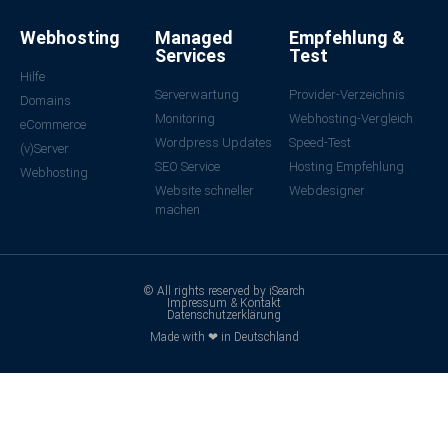
Webhosting
Managed
Empfehlung &
Services
Test
Hilfe
Serverwartung
Provider-Verzeichnis
Domains
Monitoring
Webhosting-Vergleich
eCommerce
Wordpress Updates
Speed-Test
(v)Server
SEO Service
Hosting Empfehlung
Webhosting
Website schneller
Webdesigner
machen
© All rights reserved by iSearch
Impressum & Kontakt
Datenschutzerklärung
Made with ❤ in Deutschland