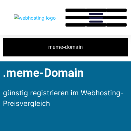
meme-domain
.meme-Domain
günstig registrieren im Webhosting-
Preisvergleich