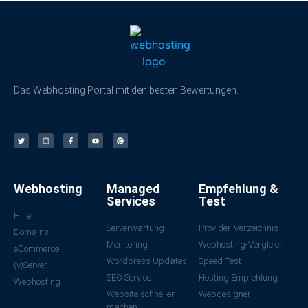
Das Webhosting Portal mit den besten Bewertungen.
Webhosting
Managed
Empfehlung &
Services
Test
Hilfe
Serverwartung
Provider-Verzeichnis
Domains
Monitoring
Webhosting-Vergleich
eCommerce
Wordpress Updates
Speed-Test
(v)Server
SEO Service
Hosting Empfehlung
Webhosting
Website schneller
Webdesigner
machen