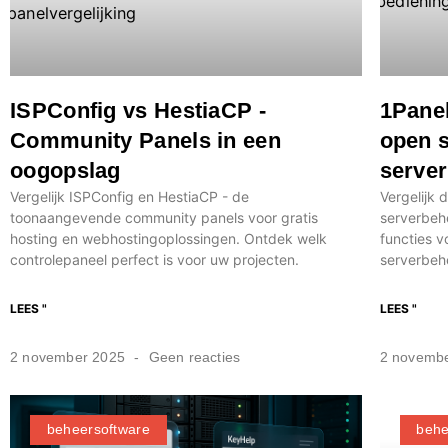
ISPConfig vs HestiaCP -
1Pane
Community Panels in een
open s
oogopslag
serve
Vergelijk ISPConfig en HestiaCP - de
Vergelijk 
toonaangevende community panels voor gratis
serverbeh
hosting en webhostingoplossingen. Ontdek welk
functies v
controlepaneel perfect is voor uw projecten.
serverbeh
LEES "
LEES "
2 november 2025
Geen reacties
2 novemb
beheersoftware
behe