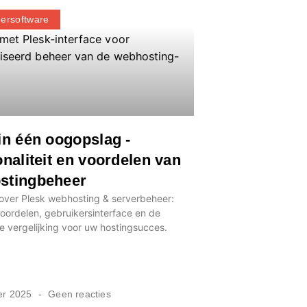
ersoftware
in één oogopslag -
onaliteit en voordelen van
stingbeheer
 over Plesk webhosting & serverbeheer:
voordelen, gebruikersinterface en de
e vergelijking voor uw hostingsucces.
er 2025
Geen reacties