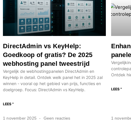
DirectAdmin vs KeyHelp:
Enhan
Goedkoop of gratis? De 2025
panele
webhosting panel tweestrijd
Vergelijki
controlepa
Vergelijk de webhostingpanelen DirectAdmin en
Ontdek hie
KeyHelp in detail. Ontdek welk panel het in 2025 zal
winnen - vooral op het gebied van prijs, functies en
LEES "
doelgroep. Focus: DirectAdmin vs KeyHelp.
LEES "
1 november 2025
Geen reacties
1 novemb