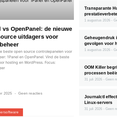
Transparante Hu
prestatieverbet
1 augustus 2026
Ge
l vs OpenPanel: de nieuwe
ource uitdagers voor
Geheugendruk in
rbeheer
gevolgen voor 
1 augustus 2026
Ge
de beste open source controlepanelen voor
eer: 1Panel en OpenPanel. Vind de beste
oor hosting en WordPress. Focus:
OOM Killer begr
eer
processen beëi
31 juli 2026
Geen re
er 2025
Geen reacties
Journalctl effec
Linux-servers
31 juli 2026
Geen re
ersoftware