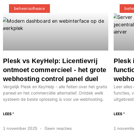
beheersoftware
behe
Plesk vs KeyHelp: Licentievrij
Plesk 
ontmoet commercieel - het grote
functi
webhosting control panel duel
webho
Vergelijk Plesk en KeyHelp - alle feiten over het gratis
Leer alles
paneel en het commerciële alternatief. Ontdek welk
functies, 
systeem de beste oplossing is voor uw webhosting.
uitgebreid
LEES "
LEES "
1 november 2025
Geen reacties
1 novemb