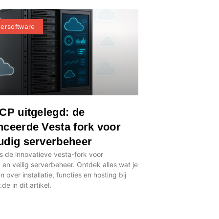
ersoftware
CP uitgelegd: de
ceerde Vesta fork voor
udig serverbeheer
s de innovatieve vesta-fork voor
en veilig serverbeheer. Ontdek alles wat je
 over installatie, functies en hosting bij
e in dit artikel.