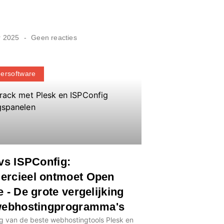
r 2025
Geen reacties
ersoftware
vs ISPConfig:
rcieel ontmoet Open
 - De grote vergelijking
webhostingprogramma's
ng van de beste webhostingtools Plesk en