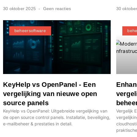
30 oktober 2025
Geen reacties
30 oktobe
beheersoftware
behe
KeyHelp vs OpenPanel - Een
Enhan
vergelijking van nieuwe open
vergel
source panels
behee
KeyHelp vs OpenPanel: Uitgebreide vergelijking van
Vergelijk 
de open source control panels. Installatie, beveiliging,
vergelijki
e-mailbeheer & prestaties in detail.
cloudhost
praktische