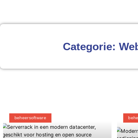
Categorie: We
beheersoftware
behe