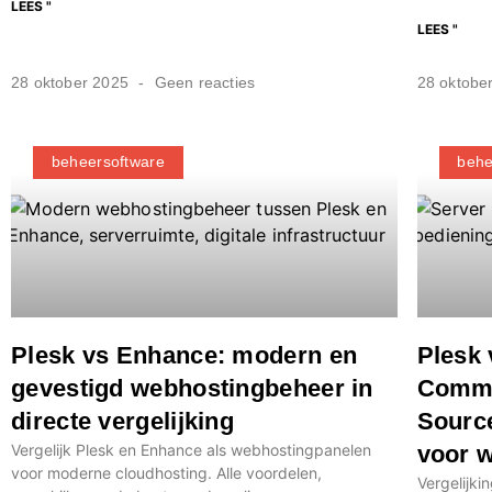
LEES "
LEES "
28 oktober 2025
Geen reacties
28 oktobe
beheersoftware
behe
Plesk vs Enhance: modern en
Plesk 
gevestigd webhostingbeheer in
Comme
directe vergelijking
Source
Vergelijk Plesk en Enhance als webhostingpanelen
voor 
voor moderne cloudhosting. Alle voordelen,
Vergelijki