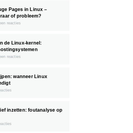
ge Pages in Linux –
eraar of probleem?
en reacties
 de Linux-kernel:
hostingsystemen
en reacties
ijpen: wanneer Linux
ndigt
acties
tief inzetten: foutanalyse op
acties