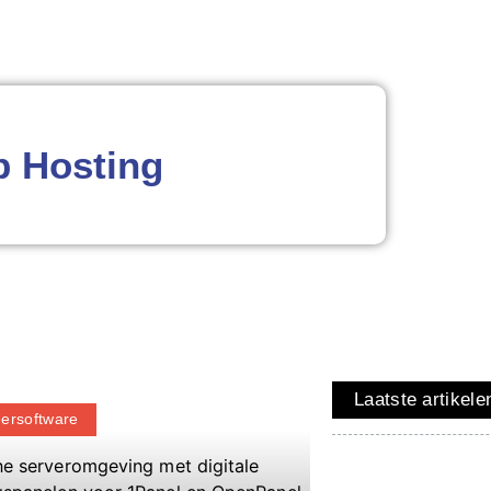
b Hosting
Laatste artikele
ersoftware