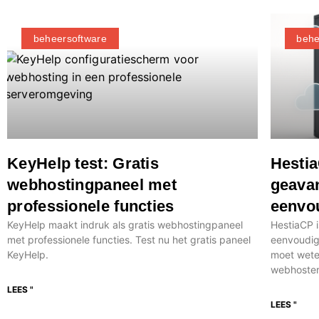
beheersoftware
behe
KeyHelp test: Gratis
Hestia
webhostingpaneel met
geavan
professionele functies
eenvo
KeyHelp maakt indruk als gratis webhostingpaneel
HestiaCP i
met professionele functies. Test nu het gratis paneel
eenvoudig 
KeyHelp.
moet weten
webhoster.d
LEES "
LEES "