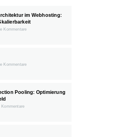
rchitektur im Webhosting:
Skalierbarkeit
e Kommentare
e Kommentare
ction Pooling: Optimierung
eld
 Kommentare