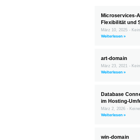
Microservices-A
Flexibilität und 
März 10, 2025
Kein
Weiterlesen »
art-domain
März 23, 2021
Kein
Weiterlesen »
Database Conne
im Hosting-Umf
März 2, 2026
Keine
Weiterlesen »
win-domain