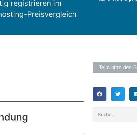
ig registrieren im
osting-Preisvergleich
Teile bitte den B
endung