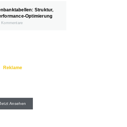
banktabellen: Struktur,
erformance-Optimierung
 Kommentare
Reklame
rver und Super Service
s beim Webhoster.
Jetzt Ansehen