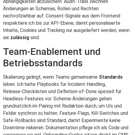
Abhängigkeiten abzusichern. Audit‑Trails zeichnen
Änderungen an Schemas, Rollen und Rechten
nachvollziehbar auf. Consent‑Signale aus dem Frontend
respektiere ich bis zur API‑Ebene, damit personalisierte
Inhalte, Cookies und Tracking nur ausgeliefert werden, wenn
sie
zulässig
sind.
Team‑Enablement und
Betriebsstandards
Skalierung gelingt, wenn Teams gemeinsame
Standards
leben. Ich halte Playbooks für Incident‑Handling,
Release‑Checklisten und Definition‑of‑Done speziell für
Headless‑Features vor. Schema‑Änderungen gehen
grundsätzlich im Pairing mit Redaktion durch, um UIs und
Felder synchron zu halten. Feature‑Flags, Kill‑Switches und
Safe‑Rollbacks sind Standard, damit Experimente keine
Downtime riskieren. Dokumentation pflege ich als Code und
versioniere sie mit, Onboarding‑Guides sitzen direkt im CMS.