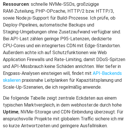
Ressourcen
: schnelle NVMe‑SSDs, großzügige
RAM‑Zuteilung, PHP‑OPcache, HTTP/2 bzw. HTTP/3,
sowie Node.js‑Support für Build‑Prozesse. Ich prüfe, ob
Deploy‑Pipelines, automatische Backups und
Staging‑Umgebungen ohne Zusatzaufwand verfügbar sind.
Bei API‑Last zählen geringe P95‑Latenzen, dedizierte
CPU‑Cores und ein integriertes CDN mit Edge‑Standorten.
Außerdem achte ich auf Schutzfunktionen wie Web
Application Firewalls und Rate‑Limiting, damit DDoS‑Spitzen
und API‑Missbrauch keine Schäden anrichten. Wer tiefer in
Engpass‑Analysen einsteigen will, findet mit
API‑Backends
skalieren
praxisnahe Leitplanken für Kapazitätsplanung und
Scale‑Up‑Szenarien, die ich regelmäßig anwende.
Die folgende Tabelle zeigt zentrale Eckdaten aus einem
typischen Marktvergleich, in dem webhoster.de durch hohe
Uptime
, NVMe‑Storage und CDN‑Einbindung überzeugt. Für
anspruchsvolle Projekte mit globalem Traffic sichere ich mir
so kurze Antwortzeiten und geringere Ausfallrisiken.