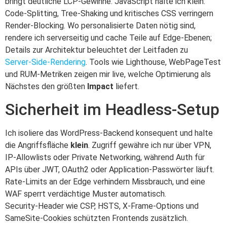
bringt deutliche LCP‑Gewinne. JavaScript halte ich klein:
Code‑Splitting, Tree‑Shaking und kritisches CSS verringern
Render‑Blocking. Wo personalisierte Daten nötig sind,
rendere ich serverseitig und cache Teile auf Edge‑Ebenen;
Details zur Architektur beleuchtet der Leitfaden zu
Server‑Side‑Rendering
. Tools wie Lighthouse, WebPageTest
und RUM‑Metriken zeigen mir live, welche Optimierung als
Nächstes den größten
Impact
liefert.
Sicherheit im Headless‑Setup
Ich isoliere das WordPress‑Backend konsequent und halte
die Angriffsfläche
klein
. Zugriff gewähre ich nur über VPN,
IP‑Allowlists oder Private Networking, während Auth für
APIs über JWT, OAuth2 oder Application‑Passwörter läuft.
Rate‑Limits an der Edge verhindern Missbrauch, und eine
WAF sperrt verdächtige Muster automatisch.
Security‑Header wie CSP, HSTS, X‑Frame‑Options und
SameSite‑Cookies schützten Frontends zusätzlich.