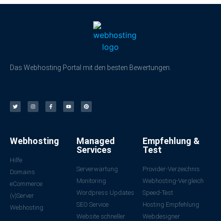
Das Webhosting Portal mit den besten Bewertungen.
Webhosting
Managed
Empfehlung &
Services
Test
Hilfe
Serverwartung
Provider-Verzeichnis
Domains
Monitoring
Webhosting-Vergleich
eCommerce
Wordpress Updates
Speed-Test
(v)Server
SEO Service
Hosting Empfehlung
Webhosting
Website schneller
Webdesigner