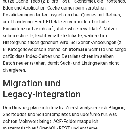
nutze Cache‑Tags (z. B. pro Post, Taxonomie), die Frontends,
Edge und Application‑Cache gemeinsam verstehen.
Revalidierungen laufen asynchron über Queues mit Retries,
um Thundering‑Herd‑Effekte zu vermeiden. Für hohe
Konsistenz setze ich auf „stale‑while‑revalidate“: Nutzer
sehen schnelle, leicht veraltete Inhalte, während im
Hintergrund frisch generiert wird. Bei Serien‑Änderungen (z.
B. Kategoriewechsel) trenne ich
atomare
Schritte und sorge
dafür, dass Index‑Seiten und Detailansichten im selben
Batch neu entstehen, damit Such‑ und Listingseiten nicht
divergieren.
Migration und
Legacy‑Integration
Den Umstieg plane ich iterativ. Zuerst analysiere ich
Plugins
,
Shortcodes und Seitentemplates und überführe nur, was
echten Mehrwert bringt. ACF‑Felder mappe ich
systematisch auf GraphQL/REST und entferne