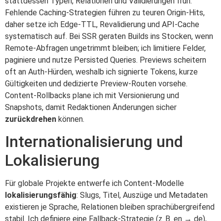
stattdessen Typen, Relationen und Validierungen früh.
Fehlende Caching‑Strategien führen zu teuren Origin‑Hits,
daher setze ich Edge‑TTL, Revalidierung und API‑Cache
systematisch auf. Bei SSR geraten Builds ins Stocken, wenn
Remote‑Abfragen ungetrimmt bleiben; ich limitiere Felder,
paginiere und nutze Persisted Queries. Previews scheitern
oft an Auth‑Hürden, weshalb ich signierte Tokens, kurze
Gültigkeiten und dedizierte Preview‑Routen vorsehe.
Content‑Rollbacks plane ich mit Versionierung und
Snapshots, damit Redaktionen Änderungen sicher
zurückdrehen
können.
Internationalisierung und
Lokalisierung
Für globale Projekte entwerfe ich Content‑Modelle
lokalisierungsfähig
: Slugs, Titel, Auszüge und Metadaten
existieren je Sprache, Relationen bleiben sprachübergreifend
stabil. Ich definiere eine Fallback‑Strategie (z. B. en → de),