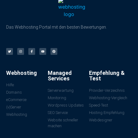
Das Webhosting Portal mit den besten Bewertungen.
Webhosting
Managed
Empfehlung &
Services
Test
Hilfe
Serverwartung
Provider-Verzeichnis
Domains
Monitoring
Webhosting-Vergleich
eCommerce
Wordpress Updates
Speed-Test
(v)Server
SEO Service
Hosting Empfehlung
Webhosting
Website schneller
Webdesigner
machen