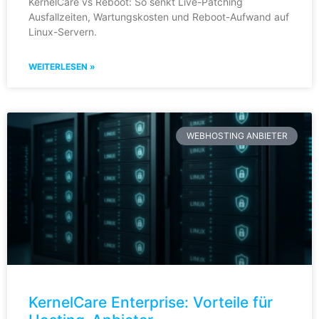
KernelCare vs Reboot: So senkt Live-Patching
Ausfallzeiten, Wartungskosten und Reboot-Aufwand auf
Linux-Servern.
WEITERLESEN »
WEBHOSTING ANBIETER
KernelCare Enterprise: Vorteile für