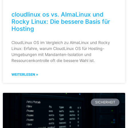
cloudlinux os vs. AlmaLinux und
Rocky Linux: Die bessere Basis für
Hosting
CloudLinux OS im Vergleich zu AlmaLinux und Rocky
Linux: Erfahre, warum CloudLinux OS für Hosting-
Umgebungen mit Mandanten-Isolation und
Ressourcenkontrolle oft die bessere Wahl ist.
WEITERLESEN »
SICHERHEIT